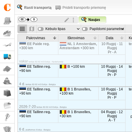
Rasti transportą
Pridėti transporto priemonę
Naujas
Kėbulo tipas
Papildomi parametrai
Pakrovimas
Iškrovimas
Data
K
EE Paide reg.
NL 1 Amsterdam,
10 Rugpj - 11
t
+300 km
Amsterdam
+300 km
Rugpj
Pr - A
vakar
tentas 82-92 m3 Estija - Nyderlandai
EE Tallinn reg.
B
+100 km
10 Rugpj - 14
t
+90 km
Rugpj
Pr - P
4 d.
tentas 82-92 m3 Estija - Belgija
EE Tallinn reg.
B 1 Bruxelles,
10 Rugpj - 14
t
+90 km
+100 km
Rugpj
Pr - P
2026-7-20
tentas 82-92 m3 Estija - Belgija
EE Tallinn reg.
B 1 Bruxelles,
04 Rugpj - 12
+90 km
+30 km
Rugpj
A - T
6 d.
platformos Estija - Belgija