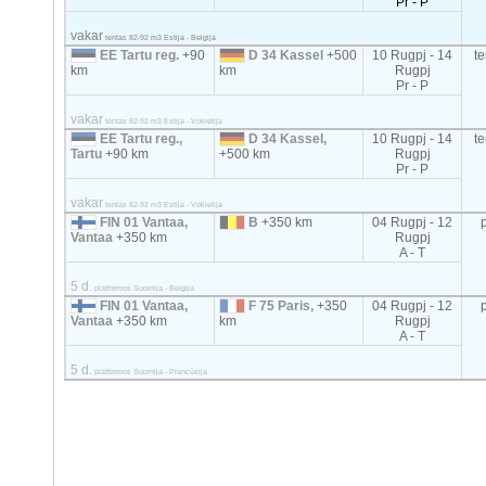
Pr - P
vakar
tentas 82-92 m3 Estija - Belgija
EE Tartu reg.
+90
D 34 Kassel
+500
10 Rugpj - 14
t
km
km
Rugpj
Pr - P
vakar
tentas 82-92 m3 Estija - Vokietija
EE Tartu reg.,
D 34 Kassel,
10 Rugpj - 14
t
Tartu
+90 km
+500 km
Rugpj
Pr - P
vakar
tentas 82-92 m3 Estija - Vokietija
FIN 01 Vantaa,
B
+350 km
04 Rugpj - 12
Vantaa
+350 km
Rugpj
A - T
5 d.
platformos Suomija - Belgija
FIN 01 Vantaa,
F 75 Paris,
+350
04 Rugpj - 12
Vantaa
+350 km
km
Rugpj
A - T
5 d.
platformos Suomija - Prancūzija