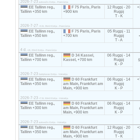
2026-7-23
autovežis Estija - Prancūzija
EE Tallinn reg.,
F 75 Paris, Paris
12 Rugpj - 20
<
Tallinn
+350 km
+900 km
Rugpj
T - K
2026-7-27
<3.5t, 35m3 Estija - Prancūzija
EE Tallinn reg.,
F 75 Paris, Paris
05 Rugpj - 11
Tallinn
+350 km
+700 km
Rugpj
T - A
4 d.
<2t, 20m3 Estija - Prancūzija
EE Tallinn reg.,
D 34 Kassel,
06 Rugpj - 14
Tallinn
+700 km
Kassel,
+700 km
Rugpj
K - P
2026-7-23
šaldytuvas Estija - Vokietija
EE Tallinn reg.,
D 60 Frankfurt
06 Rugpj - 14
<
Tallinn
+350 km
am Main, Frankfurt am
Rugpj
Main,
+900 km
K - P
2026-7-23
<7.5t, 50m3 Estija - Vokietija
EE Tallinn reg.,
D 60 Frankfurt
06 Rugpj - 14
Tallinn
+300 km
am Main, Frankfurt am
Rugpj
Main,
+900 km
K - P
2026-7-23
autovežis Estija - Vokietija
EE Tallinn reg.,
D 60 Frankfurt
12 Rugpj - 20
<
Tallinn
+350 km
am Main, Frankfurt am
Rugpj
Main,
+900 km
T - K