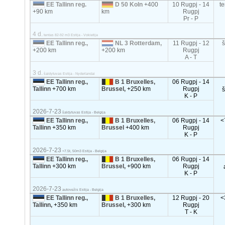
EE Tallinn reg.
D 50 Koln
+400
10 Rugpj - 14
t
+90 km
km
Rugpj
Pr - P
4 d.
tentas 82-92 m3 Estija - Vokietija
EE Tallinn reg.,
NL 3 Rotterdam,
11 Rugpj - 12
+200 km
+200 km
Rugpj
A - T
3 d.
šaldytuvas Estija - Nyderlandai
EE Tallinn reg.,
B 1 Bruxelles,
06 Rugpj - 14
Tallinn
+700 km
Brussel,
+250 km
Rugpj
K - P
2026-7-23
šaldytuvas Estija - Belgija
EE Tallinn reg.,
B 1 Bruxelles,
06 Rugpj - 14
<
Tallinn
+350 km
Brussel
+400 km
Rugpj
K - P
2026-7-23
<7.5t, 50m3 Estija - Belgija
EE Tallinn reg.,
B 1 Bruxelles,
06 Rugpj - 14
Tallinn
+300 km
Brussel,
+900 km
Rugpj
K - P
2026-7-23
autovežis Estija - Belgija
EE Tallinn reg.,
B 1 Bruxelles,
12 Rugpj - 20
<
Tallinn,
+350 km
Brussel,
+300 km
Rugpj
T - K