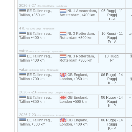
2026-7-27
<3.5t, 35m3 Estija - Nyderlandai
EE Tallinn reg.,
NL 1 Amsterdam,
05 Rugpj - 11
Tallinn,
+350 km
Amsterdam,
+400 km
Rugpj
T - A
4 d.
<2t, 20m3 Estija - Nyderlandai
EE Tallinn reg.,
NL 3 Rotterdam,
10 Rugpj - 11
t
Tallinn
+400 km
Rotterdam
+300 km
Rugpj
Pr - A
vakar
tentas 82-92 m3 Estija - Nyderlandai
EE Tallinn reg.,
NL 3 Rotterdam,
10 Rugpj
Tallinn
+400 km
Rotterdam
+300 km
Pr
vakar
šaldytuvas Estija - Nyderlandai
EE Tallinn reg.,
GB England,
06 Rugpj - 14
Tallinn
+700 km
London,
+950 km
Rugpj
K - P
2026-7-23
šaldytuvas Estija - Jungtinė Karalystė
EE Tallinn reg.,
GB England,
06 Rugpj - 14
<
Tallinn
+350 km
London
+500 km
Rugpj
K - P
2026-7-23
<7.5t, 50m3 Estija - Jungtinė Karalystė
EE Tallinn reg.,
GB England,
06 Rugpj - 14
Tallinn,
+300 km
London,
+400 km
Rugpj
K - P