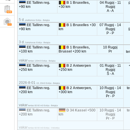
EE Tallinn reg.
B 1 Bruxelles,
04 Rugpj - 11
+90 km
+30 km
Rugpj
A - A
5 d.
platformos Estija - Belgija
EE Tallinn reg.
B 1 Bruxelles
+30
07 Rugpj - 14
+90 km
km
Rugpj
P - P
3 d.
šaldytuvas Estija - Belgija
EE Tallinn reg.
B 1 Bruxelles,
10 Rugpj
+100 km
Brussel
+200 km
Pr
te
vakar
tentas 120m3 Estija - Belgija
EE Tallinn reg.
B 2 Antwerpen
01 Rugpj - 11
+250 km
+250 km
Rugpj
Š - A
2026-8-01
<2t, 20m3 Estija - Belgija
EE Tallinn reg.
B 2 Antwerpen,
10 Rugpj - 14
t
+200 km
+300 km
Rugpj
Pr - P
vakar
tentas 82-92 m3 Estija - Belgija
EE Tallinn reg.
D 34 Kassel
+500
10 Rugpj - 14
t
+200 km
km
Rugpj
Pr - P
vakar
tentas 82-92 m3 Estija - Vokietija