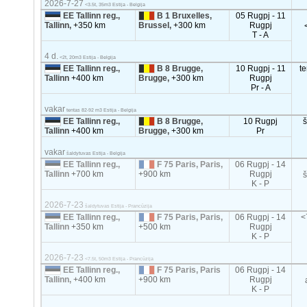
2026-7-27
<3.5t, 35m3 Estija - Belgija
EE Tallinn reg.,
B 1 Bruxelles,
05 Rugpj - 11
Tallinn,
+350 km
Brussel,
+300 km
Rugpj
T - A
4 d.
<2t, 20m3 Estija - Belgija
EE Tallinn reg.,
B 8 Brugge,
10 Rugpj - 11
t
Tallinn
+400 km
Brugge,
+300 km
Rugpj
Pr - A
vakar
tentas 82-92 m3 Estija - Belgija
EE Tallinn reg.,
B 8 Brugge,
10 Rugpj
Tallinn
+400 km
Brugge,
+300 km
Pr
vakar
šaldytuvas Estija - Belgija
EE Tallinn reg.,
F 75 Paris, Paris,
06 Rugpj - 14
Tallinn
+700 km
+900 km
Rugpj
K - P
2026-7-23
šaldytuvas Estija - Prancūzija
EE Tallinn reg.,
F 75 Paris, Paris,
06 Rugpj - 14
<
Tallinn
+350 km
+500 km
Rugpj
K - P
2026-7-23
<7.5t, 50m3 Estija - Prancūzija
EE Tallinn reg.,
F 75 Paris, Paris
06 Rugpj - 14
Tallinn,
+400 km
+900 km
Rugpj
K - P