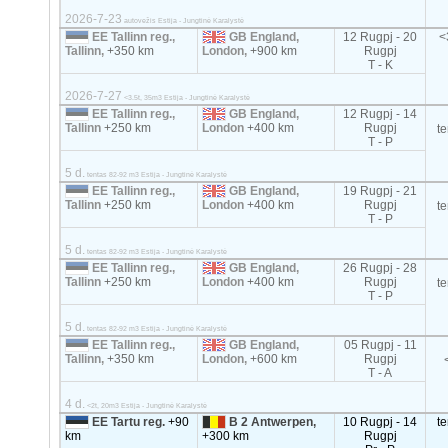
2026-7-23
autovežis Estija - Jungtinė Karalystė
EE Tallinn reg.,
GB England,
12 Rugpj - 20
<
Tallinn,
+350 km
London,
+900 km
Rugpj
T - K
2026-7-27
<3.5t, 35m3 Estija - Jungtinė Karalystė
EE Tallinn reg.,
GB England,
12 Rugpj - 14
Tallinn
+250 km
London
+400 km
Rugpj
t
T - P
5 d.
tentas 82-92 m3 Estija - Jungtinė Karalystė
EE Tallinn reg.,
GB England,
19 Rugpj - 21
Tallinn
+250 km
London
+400 km
Rugpj
t
T - P
5 d.
tentas 82-92 m3 Estija - Jungtinė Karalystė
EE Tallinn reg.,
GB England,
26 Rugpj - 28
Tallinn
+250 km
London
+400 km
Rugpj
t
T - P
5 d.
tentas 82-92 m3 Estija - Jungtinė Karalystė
EE Tallinn reg.,
GB England,
05 Rugpj - 11
Tallinn,
+350 km
London,
+600 km
Rugpj
T - A
4 d.
<2t, 20m3 Estija - Jungtinė Karalystė
EE Tartu reg.
+90
B 2 Antwerpen,
10 Rugpj - 14
t
km
+300 km
Rugpj