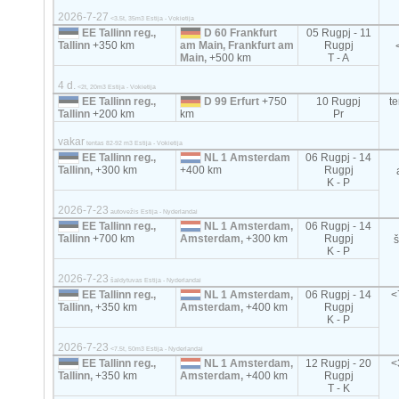
2026-7-27
<3.5t, 35m3 Estija - Vokietija
EE Tallinn reg.,
D 60 Frankfurt
05 Rugpj - 11
Tallinn
+350 km
am Main, Frankfurt am
Rugpj
Main,
+500 km
T - A
4 d.
<2t, 20m3 Estija - Vokietija
EE Tallinn reg.,
D 99 Erfurt
+750
10 Rugpj
t
Tallinn
+200 km
km
Pr
vakar
tentas 82-92 m3 Estija - Vokietija
EE Tallinn reg.,
NL 1 Amsterdam
06 Rugpj - 14
Tallinn,
+300 km
+400 km
Rugpj
K - P
2026-7-23
autovežis Estija - Nyderlandai
EE Tallinn reg.,
NL 1 Amsterdam,
06 Rugpj - 14
Tallinn
+700 km
Amsterdam,
+300 km
Rugpj
K - P
2026-7-23
šaldytuvas Estija - Nyderlandai
EE Tallinn reg.,
NL 1 Amsterdam,
06 Rugpj - 14
<
Tallinn,
+350 km
Amsterdam,
+400 km
Rugpj
K - P
2026-7-23
<7.5t, 50m3 Estija - Nyderlandai
EE Tallinn reg.,
NL 1 Amsterdam,
12 Rugpj - 20
<
Tallinn,
+350 km
Amsterdam,
+400 km
Rugpj
T - K