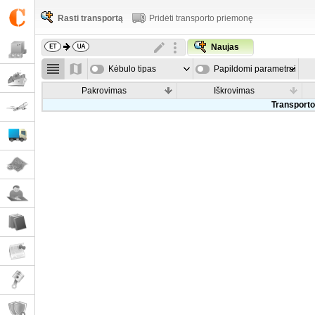
Rasti transportą
Pridėti transporto priemonę
Naujas
Kėbulo tipas
Papildomi parametrai
Pakrovimas
Iškrovimas
Transporto