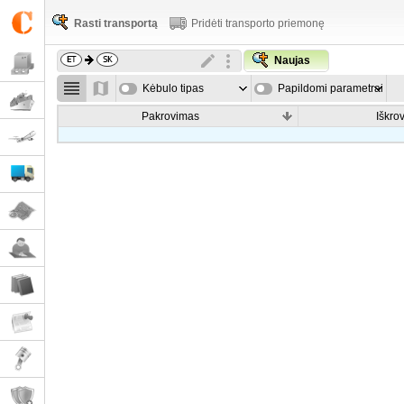
Rasti transportą
Pridėti transporto priemonę
Naujas
Kėbulo tipas
Papildomi parametrai
Pakrovimas
Iškro