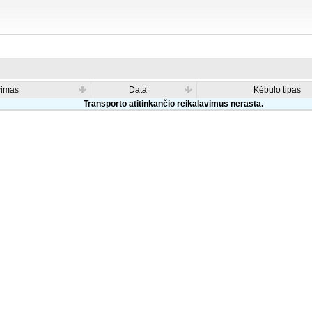
vimas
Data
Kėbulo tipas
Transporto atitinkančio reikalavimus nerasta.