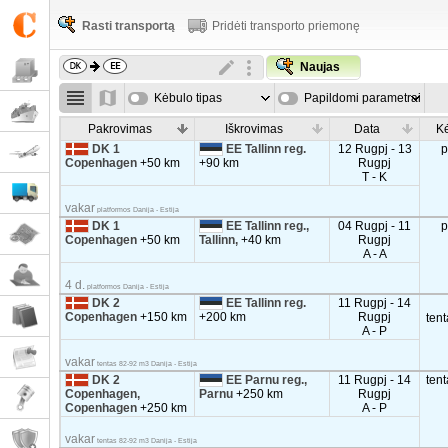
Rasti transportą
Pridėti transporto priemonę
Naujas
Kėbulo tipas
Papildomi parametrai
Pakrovimas
Iškrovimas
Data
Kė
DK 1
EE Tallinn reg.
12 Rugpj - 13
p
Copenhagen
+50 km
+90 km
Rugpj
T - K
vakar
platformos Danija - Estija
DK 1
EE Tallinn reg.,
04 Rugpj - 11
p
Copenhagen
+50 km
Tallinn,
+40 km
Rugpj
A - A
4 d.
platformos Danija - Estija
DK 2
EE Tallinn reg.
11 Rugpj - 14
Copenhagen
+150 km
+200 km
Rugpj
ten
A - P
vakar
tentas 82-92 m3 Danija - Estija
DK 2
EE Parnu reg.,
11 Rugpj - 14
ten
Copenhagen,
Parnu
+250 km
Rugpj
Copenhagen
+250 km
A - P
vakar
tentas 82-92 m3 Danija - Estija