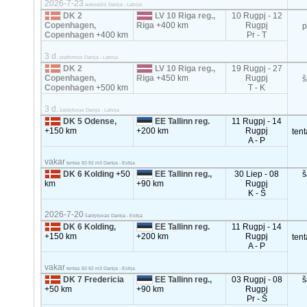
2026-7-23
autovežis Danija - Latvija
DK 2
LV 10 Riga reg.,
10 Rugpj - 12
Copenhagen,
Riga
+400 km
Rugpj
p
Copenhagen
+400 km
Pr - T
3 d.
platformos Danija - Latvija
DK 2
LV 10 Riga reg.,
19 Rugpj - 27
Copenhagen,
Riga
+450 km
Rugpj
š
Copenhagen
+500 km
T - K
3 d.
šaldytuvas Danija - Latvija
DK 5 Odense,
EE Tallinn reg.
11 Rugpj - 14
+150 km
+200 km
Rugpj
ten
A - P
vakar
tentas 82-92 m3 Danija - Estija
DK 6 Kolding
+50
EE Tallinn reg.,
30 Liep - 08
š
km
+90 km
Rugpj
K - Š
2026-7-20
šaldytuvas Danija - Estija
DK 6 Kolding,
EE Tallinn reg.
11 Rugpj - 14
+150 km
+200 km
Rugpj
ten
A - P
vakar
tentas 82-92 m3 Danija - Estija
DK 7 Fredericia
EE Tallinn reg.,
03 Rugpj - 08
š
+50 km
+90 km
Rugpj
Pr - Š