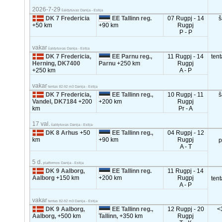
2026-7-29
šaldytuvas Danija - Estija
DK 7 Fredericia
EE Tallinn reg.
07 Rugpj - 14
š
+50 km
+90 km
Rugpj
P - P
vakar
šaldytuvas Danija - Estija
DK 7 Fredericia,
EE Parnu reg.,
11 Rugpj - 14
ten
Herning, DK7400
Parnu
+250 km
Rugpj
+250 km
A - P
vakar
tentas 82-92 m3 Danija - Estija
DK 7 Fredericia,
EE Tallinn reg.,
10 Rugpj - 11
š
Vandel, DK7184
+200
+200 km
Rugpj
km
Pr - A
17 val.
šaldytuvas Danija - Estija
DK 8 Arhus
+50
EE Tallinn reg.,
04 Rugpj - 12
km
+90 km
Rugpj
p
A - T
5 d.
platformos Danija - Estija
DK 9 Aalborg,
EE Tallinn reg.
11 Rugpj - 14
Aalborg
+150 km
+200 km
Rugpj
ten
A - P
vakar
tentas 82-92 m3 Danija - Estija
DK 9 Aalborg,
EE Tallinn reg.,
12 Rugpj - 20
<
Aalborg,
+500 km
Tallinn,
+350 km
Rugpj