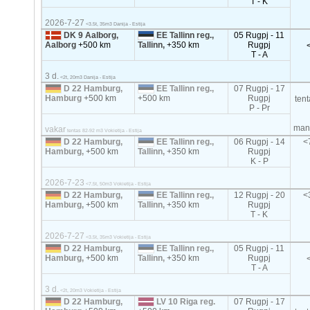
T - K
2026-7-27
<3.5t, 35m3 Danija - Estija
DK 9 Aalborg,
EE Tallinn reg.,
05 Rugpj - 11
Aalborg
+500 km
Tallinn,
+350 km
Rugpj
T - A
3 d.
<2t, 20m3 Danija - Estija
D 22 Hamburg,
EE Tallinn reg.,
07 Rugpj - 17
Hamburg
+500 km
+500 km
Rugpj
ten
P - Pr
mani
vakar
tentas 82-92 m3 Vokietija - Estija
D 22 Hamburg,
EE Tallinn reg.,
06 Rugpj - 14
<
Hamburg,
+500 km
Tallinn,
+350 km
Rugpj
K - P
2026-7-23
<7.5t, 50m3 Vokietija - Estija
D 22 Hamburg,
EE Tallinn reg.,
12 Rugpj - 20
<
Hamburg,
+500 km
Tallinn,
+350 km
Rugpj
T - K
2026-7-27
<3.5t, 35m3 Vokietija - Estija
D 22 Hamburg,
EE Tallinn reg.,
05 Rugpj - 11
Hamburg,
+500 km
Tallinn,
+350 km
Rugpj
T - A
3 d.
<2t, 20m3 Vokietija - Estija
D 22 Hamburg,
LV 10 Riga reg.
07 Rugpj - 17