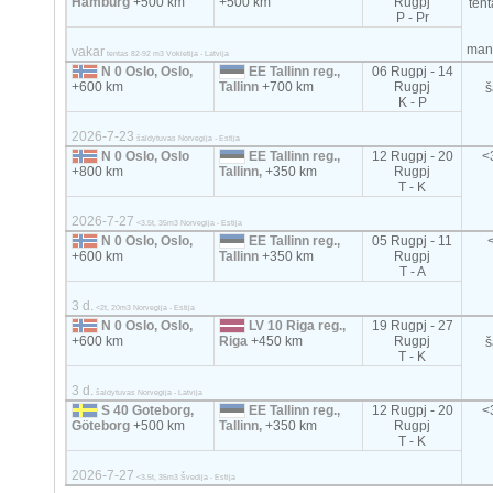
Hamburg
+500 km
+500 km
Rugpj
ten
P - Pr
mani
vakar
tentas 82-92 m3 Vokietija - Latvija
N 0 Oslo, Oslo,
EE Tallinn reg.,
06 Rugpj - 14
+600 km
Tallinn
+700 km
Rugpj
š
K - P
2026-7-23
šaldytuvas Norvegija - Estija
N 0 Oslo, Oslo
EE Tallinn reg.,
12 Rugpj - 20
<
+800 km
Tallinn,
+350 km
Rugpj
T - K
2026-7-27
<3.5t, 35m3 Norvegija - Estija
N 0 Oslo, Oslo,
EE Tallinn reg.,
05 Rugpj - 11
+600 km
Tallinn
+350 km
Rugpj
T - A
3 d.
<2t, 20m3 Norvegija - Estija
N 0 Oslo, Oslo,
LV 10 Riga reg.,
19 Rugpj - 27
+600 km
Riga
+450 km
Rugpj
š
T - K
3 d.
šaldytuvas Norvegija - Latvija
S 40 Goteborg,
EE Tallinn reg.,
12 Rugpj - 20
<
Göteborg
+500 km
Tallinn,
+350 km
Rugpj
T - K
2026-7-27
<3.5t, 35m3 Švedija - Estija