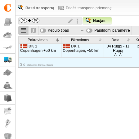
Rasti transportą
Pridėti transporto priemonę
Naujas
Kėbulo tipas
Papildomi parametrai
Pakrovimas
Iškrovimas
Data
K
DK 1
DK 1
04 Rugpj - 11
Copenhagen
+50 km
Copenhagen,
+50 km
Rugpj
A - A
3 d.
platformos Danija - Danija