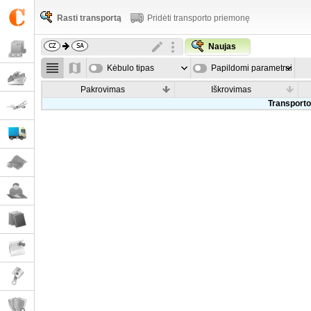
Rasti transportą
Pridėti transporto priemonę
Naujas
Kėbulo tipas
Papildomi parametrai
Pakrovimas
Iškrovimas
Transporto