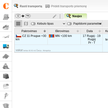
Rasti transportą
Pridėti transporto priemonę
Naujas
Kėbulo tipas
Papildomi parametrai
Pakrovimas
Iškrovimas
Data
K
CZ 11 Prague
+30
MN
+100 km
17 Rugpj - 19
km
Rugpj
t
Pr - T
vakar
tentas 82-92 m3 Čekija - Mongolija