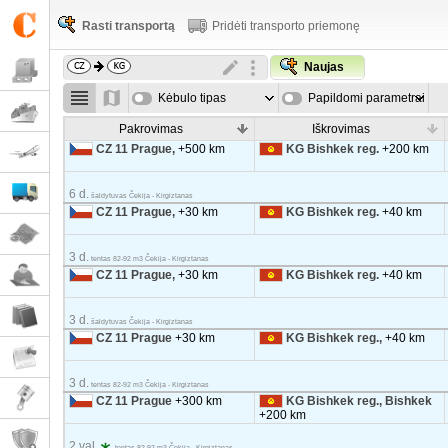
Rasti transportą
Pridėti transporto priemonę
Naujas
Kėbulo tipas
Papildomi parametrai
Pakrovimas
Iškrovimas
CZ 11 Prague,
+500 km
KG Bishkek reg.
+200 km
6 d.
šaldytuvas Čekija - Kirgiztanas
CZ 11 Prague,
+30 km
KG Bishkek reg.
+40 km
3 d.
tentas 82-92 m3 Čekija - Kirgiztanas
CZ 11 Prague,
+30 km
KG Bishkek reg.
+40 km
3 d.
šaldytuvas Čekija - Kirgiztanas
CZ 11 Prague
+30 km
KG Bishkek reg.,
+40 km
3 d.
tentas 82-92 m3 Čekija - Kirgiztanas
CZ 11 Prague
+300 km
KG Bishkek reg., Bishkek
+200 km
2 val.
tentas 82-92 m3 Čekija - Kirgiztanas