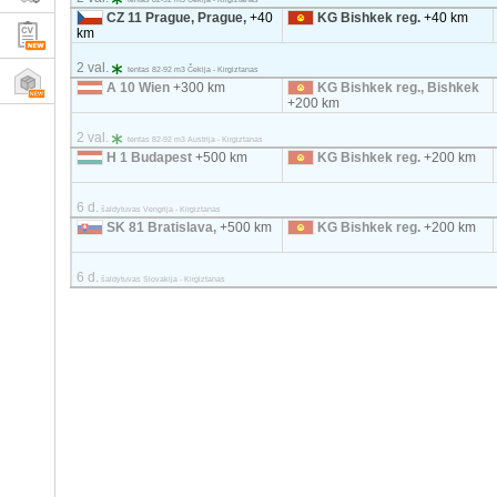
CZ 11 Prague, Prague,
+40
KG Bishkek reg.
+40 km
km
2 val.
tentas 82-92 m3 Čekija - Kirgiztanas
A 10 Wien
+300 km
KG Bishkek reg., Bishkek
+200 km
2 val.
tentas 82-92 m3 Austrija - Kirgiztanas
H 1 Budapest
+500 km
KG Bishkek reg.
+200 km
6 d.
šaldytuvas Vengrija - Kirgiztanas
SK 81 Bratislava,
+500 km
KG Bishkek reg.
+200 km
6 d.
šaldytuvas Slovakija - Kirgiztanas