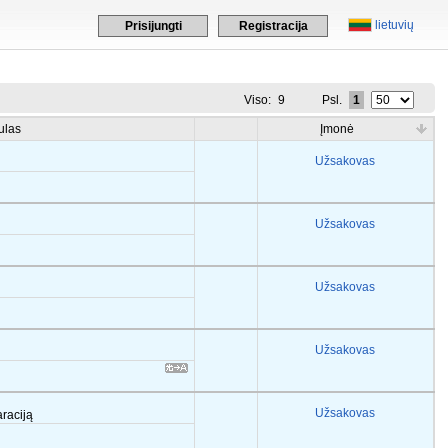
lietuvių
Prisijungti
Registracija
Viso:
9
Psl.
1
ulas
Įmonė
Užsakovas
Užsakovas
Užsakovas
Užsakovas
Užsakovas
araciją