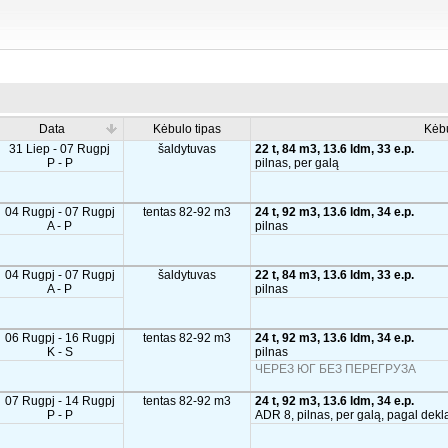
Data
Kėbulo tipas
Kėb
31 Liep - 07 Rugpj
šaldytuvas
22 t, 84 m3, 13.6 ldm, 33 e.p.
P - P
pilnas, per galą
04 Rugpj - 07 Rugpj
tentas 82-92 m3
24 t, 92 m3, 13.6 ldm, 34 e.p.
A - P
pilnas
04 Rugpj - 07 Rugpj
šaldytuvas
22 t, 84 m3, 13.6 ldm, 33 e.p.
A - P
pilnas
06 Rugpj - 16 Rugpj
tentas 82-92 m3
24 t, 92 m3, 13.6 ldm, 34 e.p.
K - S
pilnas
ЧЕРЕЗ ЮГ БЕЗ ПЕРЕГРУЗА
07 Rugpj - 14 Rugpj
tentas 82-92 m3
24 t, 92 m3, 13.6 ldm, 34 e.p.
P - P
ADR 8, pilnas, per galą, pagal dekl