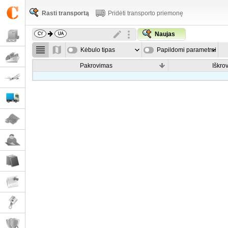
Rasti transportą
Pridėti transporto priemonę
Naujas
Kėbulo tipas
Papildomi parametrai
Pakrovimas
Iškro