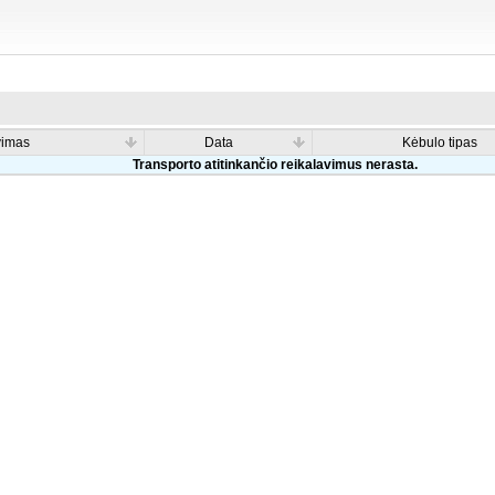
vimas
Data
Kėbulo tipas
Transporto atitinkančio reikalavimus nerasta.