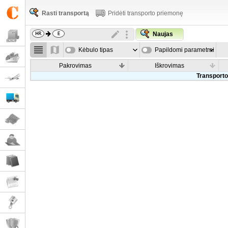
Rasti transportą
Pridėti transporto priemonę
Naujas
Kėbulo tipas
Papildomi parametrai
Pakrovimas
Iškrovimas
Transporto