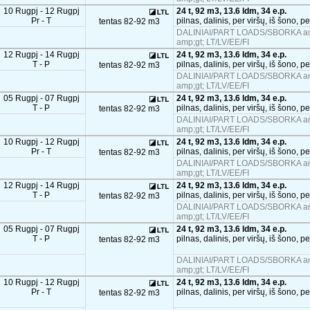
10 Rugpj - 12 Rugpj
24 t, 92 m3, 13.6 ldm, 34 e.p.
Pr - T
pilnas, dalinis, per viršų, iš šono, p
tentas 82-92 m3
DALINIAI/PART LOADS/SBORKA and
amp;gt; LT/LV/EE/FI
12 Rugpj - 14 Rugpj
24 t, 92 m3, 13.6 ldm, 34 e.p.
T - P
pilnas, dalinis, per viršų, iš šono, p
tentas 82-92 m3
DALINIAI/PART LOADS/SBORKA and
amp;gt; LT/LV/EE/FI
05 Rugpj - 07 Rugpj
24 t, 92 m3, 13.6 ldm, 34 e.p.
T - P
pilnas, dalinis, per viršų, iš šono, p
tentas 82-92 m3
DALINIAI/PART LOADS/SBORKA and
amp;gt; LT/LV/EE/FI
10 Rugpj - 12 Rugpj
24 t, 92 m3, 13.6 ldm, 34 e.p.
Pr - T
pilnas, dalinis, per viršų, iš šono, p
tentas 82-92 m3
DALINIAI/PART LOADS/SBORKA and
amp;gt; LT/LV/EE/FI
12 Rugpj - 14 Rugpj
24 t, 92 m3, 13.6 ldm, 34 e.p.
T - P
pilnas, dalinis, per viršų, iš šono, p
tentas 82-92 m3
DALINIAI/PART LOADS/SBORKA and
amp;gt; LT/LV/EE/FI
05 Rugpj - 07 Rugpj
24 t, 92 m3, 13.6 ldm, 34 e.p.
T - P
pilnas, dalinis, per viršų, iš šono, p
tentas 82-92 m3
DALINIAI/PART LOADS/SBORKA and
amp;gt; LT/LV/EE/FI
10 Rugpj - 12 Rugpj
24 t, 92 m3, 13.6 ldm, 34 e.p.
Pr - T
pilnas, dalinis, per viršų, iš šono, p
tentas 82-92 m3