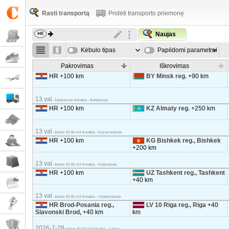
Rasti transportą
Pridėti transporto priemonę
Naujas
Kėbulo tipas
Papildomi parametrai
Pakrovimas
Iškrovimas
HR
+100 km
BY Minsk reg.
+90 km
13 val.
šaldytuvas Kroatija - Baltarusija
HR
+100 km
KZ Almaty reg.
+250 km
13 val.
tentas 82-92 m3 Kroatija - Kazachstanas
HR
+100 km
KG Bishkek reg., Bishkek
+200 km
13 val.
tentas 82-92 m3 Kroatija - Kirgiztanas
HR
+100 km
UZ Tashkent reg., Tashkent
+40 km
13 val.
tentas 82-92 m3 Kroatija - Uzbekistanas
HR Brod-Posania reg.,
LV 10 Riga reg., Riga
+40
Slavonski Brod,
+40 km
km
2026-7-28
tentas 82-92 m3 Kroatija - Latvija