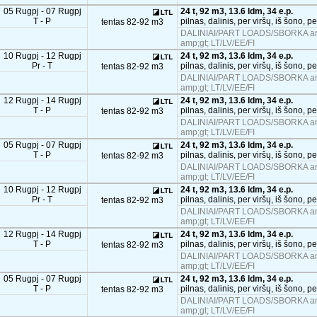
05 Rugpj - 07 Rugpj
24 t, 92 m3, 13.6 ldm, 34 e.p.
T - P
pilnas, dalinis, per viršų, iš šono, p
tentas 82-92 m3
DALINIAI/PART LOADS/SBORKA and
amp;gt; LT/LV/EE/FI
10 Rugpj - 12 Rugpj
24 t, 92 m3, 13.6 ldm, 34 e.p.
Pr - T
pilnas, dalinis, per viršų, iš šono, p
tentas 82-92 m3
DALINIAI/PART LOADS/SBORKA and
amp;gt; LT/LV/EE/FI
12 Rugpj - 14 Rugpj
24 t, 92 m3, 13.6 ldm, 34 e.p.
T - P
pilnas, dalinis, per viršų, iš šono, p
tentas 82-92 m3
DALINIAI/PART LOADS/SBORKA and
amp;gt; LT/LV/EE/FI
05 Rugpj - 07 Rugpj
24 t, 92 m3, 13.6 ldm, 34 e.p.
T - P
pilnas, dalinis, per viršų, iš šono, p
tentas 82-92 m3
DALINIAI/PART LOADS/SBORKA and
amp;gt; LT/LV/EE/FI
10 Rugpj - 12 Rugpj
24 t, 92 m3, 13.6 ldm, 34 e.p.
Pr - T
pilnas, dalinis, per viršų, iš šono, p
tentas 82-92 m3
DALINIAI/PART LOADS/SBORKA and
amp;gt; LT/LV/EE/FI
12 Rugpj - 14 Rugpj
24 t, 92 m3, 13.6 ldm, 34 e.p.
T - P
pilnas, dalinis, per viršų, iš šono, p
tentas 82-92 m3
DALINIAI/PART LOADS/SBORKA and
amp;gt; LT/LV/EE/FI
05 Rugpj - 07 Rugpj
24 t, 92 m3, 13.6 ldm, 34 e.p.
T - P
pilnas, dalinis, per viršų, iš šono, p
tentas 82-92 m3
DALINIAI/PART LOADS/SBORKA and
amp;gt; LT/LV/EE/FI