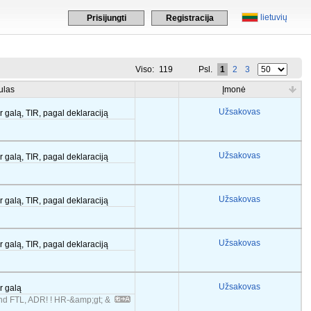
lietuvių
Prisijungti
Registracija
Viso:
119
Psl.
1
2
3
ulas
Įmonė
Užsakovas
r galą, TIR, pagal deklaraciją
Užsakovas
r galą, TIR, pagal deklaraciją
Užsakovas
r galą, TIR, pagal deklaraciją
Užsakovas
r galą, TIR, pagal deklaraciją
Užsakovas
er galą
 FTL, ADR! ! HR-&amp;gt; &