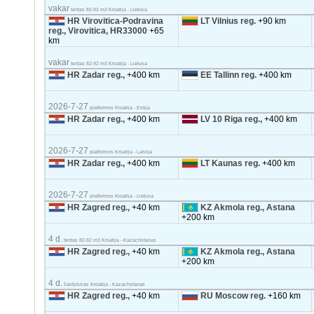
vakar
tentas 82-92 m3 Kroatija - Lietuva
HR Virovitica-Podravina
LT Vilnius reg.
+90 km
reg., Virovitica, HR33000
+65
km
vakar
tentas 82-92 m3 Kroatija - Lietuva
HR Zadar reg.,
+400 km
EE Tallinn reg.
+400 km
2026-7-27
platformos Kroatija - Estija
HR Zadar reg.,
+400 km
LV 10 Riga reg.,
+400 km
2026-7-27
platformos Kroatija - Latvija
HR Zadar reg.,
+400 km
LT Kaunas reg.
+400 km
2026-7-27
platformos Kroatija - Lietuva
HR Zagred reg.,
+40 km
KZ Akmola reg., Astana
+200 km
4 d.
tentas 82-92 m3 Kroatija - Kazachstanas
HR Zagred reg.,
+40 km
KZ Akmola reg., Astana
+200 km
4 d.
šaldytuvas Kroatija - Kazachstanas
HR Zagred reg.,
+40 km
RU Moscow reg.
+160 km