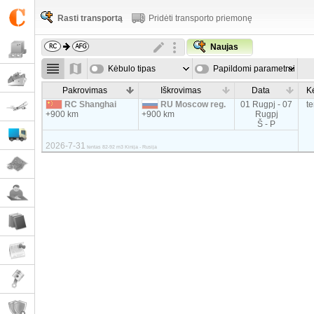
Rasti transportą
Pridėti transporto priemonę
Naujas
Kėbulo tipas
Papildomi parametrai
Pakrovimas
Iškrovimas
Data
K
RC Shanghai
RU Moscow reg.
01 Rugpj - 07
t
+900 km
+900 km
Rugpj
Š - P
2026-7-31
tentas 82-92 m3 Kinija - Rusija