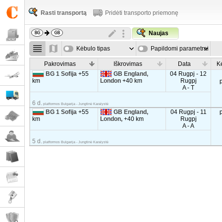
Rasti transportą
Pridėti transporto priemonę
Naujas
Kėbulo tipas
Papildomi parametrai
Pakrovimas
Iškrovimas
Data
K
BG 1 Sofija
+55
GB England,
04 Rugpj - 12
km
London
+40 km
Rugpj
A - T
6 d.
platformos Bulgarija - Jungtinė Karalystė
BG 1 Sofija
+55
GB England,
04 Rugpj - 11
km
London,
+40 km
Rugpj
A - A
5 d.
platformos Bulgarija - Jungtinė Karalystė