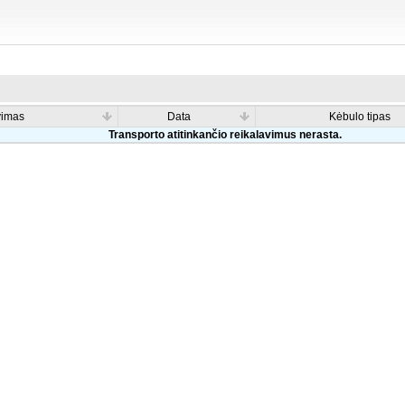
vimas
Data
Kėbulo tipas
Transporto atitinkančio reikalavimus nerasta.