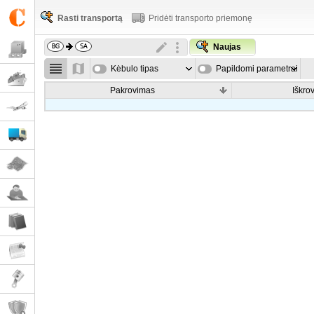
Rasti transportą
Pridėti transporto priemonę
Naujas
Kėbulo tipas
Papildomi parametrai
Pakrovimas
Iškro