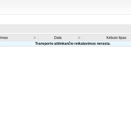
vimas
Data
Kėbulo tipas
Transporto atitinkančio reikalavimus nerasta.