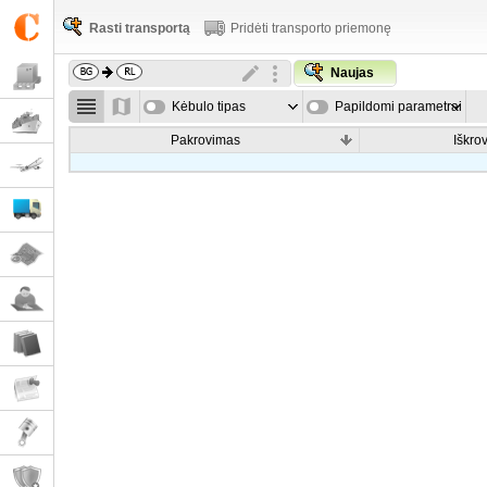
Rasti transportą
Pridėti transporto priemonę
Naujas
Kėbulo tipas
Papildomi parametrai
Pakrovimas
Iškro