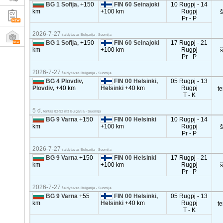
BG 1 Sofija,
+150
FIN 60 Seinajoki
10 Rugpj - 14
km
+100 km
Rugpj
Pr - P
2026-7-27
šaldytuvas Bulgarija - Suomija
BG 1 Sofija,
+150
FIN 60 Seinajoki
17 Rugpj - 21
km
+100 km
Rugpj
Pr - P
2026-7-27
šaldytuvas Bulgarija - Suomija
BG 4 Plovdiv,
FIN 00 Helsinki,
05 Rugpj - 13
Plovdiv,
+40 km
Helsinki
+40 km
Rugpj
t
T - K
5 d.
tentas 82-92 m3 Bulgarija - Suomija
BG 9 Varna
+150
FIN 00 Helsinki
10 Rugpj - 14
km
+100 km
Rugpj
Pr - P
2026-7-27
šaldytuvas Bulgarija - Suomija
BG 9 Varna
+150
FIN 00 Helsinki
17 Rugpj - 21
km
+100 km
Rugpj
Pr - P
2026-7-27
šaldytuvas Bulgarija - Suomija
BG 9 Varna
+55
FIN 00 Helsinki,
05 Rugpj - 13
km
Helsinki
+40 km
Rugpj
t
T - K