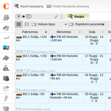
Rasti transportą
Pridėti transporto priemonę
Naujas
Kėbulo tipas
Papildomi parametrai
Pakrovimas
Iškrovimas
Data
K
BG 1 Sofija,
+150
FIN 00 Helsinki
10 Rugpj - 14
km
+100 km
Rugpj
Pr - P
2026-7-27
šaldytuvas Bulgarija - Suomija
BG 1 Sofija,
+150
FIN 00 Helsinki
17 Rugpj - 21
km
+100 km
Rugpj
Pr - P
2026-7-27
šaldytuvas Bulgarija - Suomija
BG 1 Sofija
+55
FIN 00 Helsinki,
04 Rugpj - 12
km
+65 km
Rugpj
A - T
5 d.
platformos Bulgarija - Suomija
BG 1 Sofija
+55
FIN 00 Helsinki,
05 Rugpj - 13
km
Helsinki
+40 km
Rugpj
t
T - K
5 d.
tentas 82-92 m3 Bulgarija - Suomija