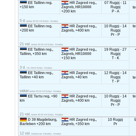
EE Tallinn reg.
HR Zagred reg.,
07 Rugpj - 11
+150 km
Zagreb, HR10000
Rugpj
t
+200 km
P - A
5 d.
tentas 82-92 m3 Estija - Kroatija
EE Tallinn reg.
HR Zagred reg.,
10 Rugpj - 14
t
+200 km
Zagreb,
+400 km
Rugpj
Pr - P
21 val.
tentas 82-92 m3 Estija - Kroatija
EE Tallinn reg.,
HR Zagred reg.,
19 Rugpj - 27
Tallinn,
+350 km
Zagreb, HR10000
Rugpj
+150 km
T - K
3 d.
<2t, 20m3 Estija - Kroatija
EE Tallinn reg.,
HR Zagred reg.,
12 Rugpj - 14
Tallinn
+40 km
Zagreb,
+40 km
Rugpj
t
T - P
vakar
tentas 82-92 m3 Estija - Kroatija
EE Tartu reg.
+90
HR Zagred reg.,
10 Rugpj - 14
t
km
Zagreb,
+400 km
Rugpj
Pr - P
21 val.
tentas 82-92 m3 Estija - Kroatija
D 39 Magdeburg,
HR Zagred reg.,
10 Rugpj
Barleben
+200 km
Zagreb,
+350 km
Pr
12 val.
šaldytuvas Vokietija - Kroatija