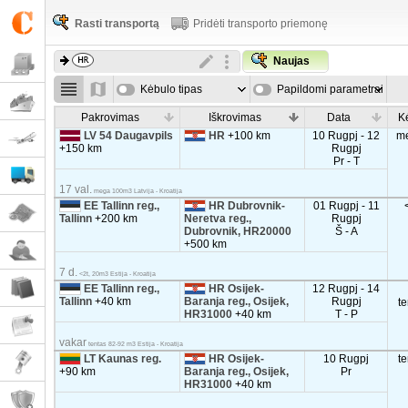
Rasti transportą
Pridėti transporto priemonę
Naujas
Kėbulo tipas
Papildomi parametrai
Pakrovimas
Iškrovimas
Data
K
LV 54 Daugavpils
HR
+100 km
10 Rugpj - 12
m
+150 km
Rugpj
Pr - T
17 val.
mega 100m3 Latvija - Kroatija
EE Tallinn reg.,
HR Dubrovnik-
01 Rugpj - 11
Tallinn
+200 km
Neretva reg.,
Rugpj
Dubrovnik, HR20000
Š - A
+500 km
7 d.
<2t, 20m3 Estija - Kroatija
EE Tallinn reg.,
HR Osijek-
12 Rugpj - 14
Tallinn
+40 km
Baranja reg., Osijek,
Rugpj
t
HR31000
+40 km
T - P
vakar
tentas 82-92 m3 Estija - Kroatija
LT Kaunas reg.
HR Osijek-
10 Rugpj
t
+90 km
Baranja reg., Osijek,
Pr
HR31000
+40 km