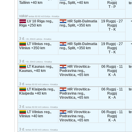
Tallinn
+40 km
reg., Split,
+40 km
Rugpj
t
T - P
vakar
tentas 82-92 m3 Estija - Kroatija
LV 10 Riga reg.,
HR Split-Dalmatia
19 Rugpj - 27
Riga
+250 km
reg., Split,
+350 km
Rugpj
T - K
3 d.
<2t, 20m3 Latvija - Kroatija
LT Vilnius reg.,
HR Split-Dalmatia
19 Rugpj - 27
Vilnius
+350 km
reg., Split,
+350 km
Rugpj
T - K
3 d.
<2t, 20m3 Lietuva - Kroatija
LT Kaunas reg.,
HR Virovitica-
06 Rugpj - 11
t
Kaunas,
+40 km
Podravina reg.,
Rugpj
Virovitica,
+65 km
K - A
3 d.
tentas 82-92 m3 Lietuva - Kroatija
LT Klaipeda reg.,
HR Virovitica-
06 Rugpj - 11
t
Klaipeda
+40 km
Podravina reg.,
Rugpj
Virovitica,
+65 km
K - A
3 d.
tentas 82-92 m3 Lietuva - Kroatija
LT Vilnius reg.,
HR Virovitica-
06 Rugpj - 11
t
Vilnius
+40 km
Podravina reg.,
Rugpj
Virovitica,
+65 km
K - A
3 d.
tentas 82-92 m3 Lietuva - Kroatija