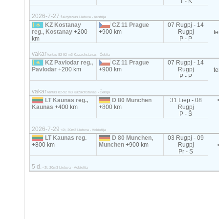
T - K
2026-7-27
šaldytuvas Lietuva - Austrija
KZ Kostanay
CZ 11 Prague
07 Rugpj - 14
reg., Kostanay
+200
+900 km
Rugpj
t
km
P - P
vakar
tentas 82-92 m3 Kazachstanas - Čekija
KZ Pavlodar reg.,
CZ 11 Prague
07 Rugpj - 14
Pavlodar
+200 km
+900 km
Rugpj
t
P - P
vakar
tentas 82-92 m3 Kazachstanas - Čekija
LT Kaunas reg.,
D 80 Munchen
31 Liep - 08
Kaunas
+400 km
+800 km
Rugpj
P - Š
2026-7-29
<2t, 20m3 Lietuva - Vokietija
LT Kaunas reg.
D 80 Munchen,
03 Rugpj - 09
+800 km
Munchen
+900 km
Rugpj
Pr - S
5 d.
<2t, 20m3 Lietuva - Vokietija