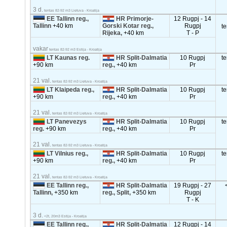
3 d.
tentas 82-92 m3 Lietuva - Kroatija
EE Tallinn reg.,
HR Primorje-
12 Rugpj - 14
Tallinn
+40 km
Gorski Kotar reg.,
Rugpj
t
Rijeka,
+40 km
T - P
vakar
tentas 82-92 m3 Estija - Kroatija
LT Kaunas reg.
HR Split-Dalmatia
10 Rugpj
t
+90 km
reg.,
+40 km
Pr
21 val.
tentas 82-92 m3 Lietuva - Kroatija
LT Klaipeda reg.,
HR Split-Dalmatia
10 Rugpj
t
+90 km
reg.,
+40 km
Pr
21 val.
tentas 82-92 m3 Lietuva - Kroatija
LT Panevezys
HR Split-Dalmatia
10 Rugpj
t
reg.
+90 km
reg.,
+40 km
Pr
21 val.
tentas 82-92 m3 Lietuva - Kroatija
LT Vilnius reg.,
HR Split-Dalmatia
10 Rugpj
t
+90 km
reg.,
+40 km
Pr
21 val.
tentas 82-92 m3 Lietuva - Kroatija
EE Tallinn reg.,
HR Split-Dalmatia
19 Rugpj - 27
Tallinn,
+350 km
reg., Split,
+350 km
Rugpj
T - K
3 d.
<2t, 20m3 Estija - Kroatija
EE Tallinn reg.,
HR Split-Dalmatia
12 Rugpj - 14