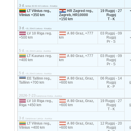
3 d.
tentas 82-92 m3 Lietuva - Kroatija
LT Vilnius reg.,
HR Zagred reg.,
19 Rugpj - 27
Vilnius
+350 km
Zagreb, HR10000
Rugpj
+150 km
T - K
3 d.
<2t, 20m3 Lietuva - Kroatija
LV 10 Riga reg.
A 80 Graz,
+777
03 Rugpj - 09
+500 km
km
Rugpj
Pr - S
5 d.
<2t, 20m3 Latvija - Austrija
LT Kaunas reg.
A 80 Graz,
+777
03 Rugpj - 09
+400 km
km
Rugpj
Pr - S
5 d.
<2t, 20m3 Lietuva - Austrija
EE Tallinn reg.,
A 80 Graz, Graz,
06 Rugpj - 14
Tallinn
+700 km
+600 km
Rugpj
K - P
2026-7-23
šaldytuvas Estija - Austrija
LV 10 Riga reg.,
A 80 Graz, Graz,
19 Rugpj - 27
Riga
+450 km
+600 km
Rugpj
T - K
3 d.
šaldytuvas Latvija - Austrija
LT Vilnius reg.,
A 80 Graz, Graz,
12 Rugpj - 20
Vilnius
+400 km
+600 km
Rugpj