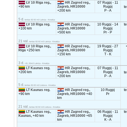
LV 10 Riga reg.,
HR Zagred reg.,
07 Rugpj - 11
+90 km
Zagreb, HR10000
Rugpj
t
+200 km
P - A
5 d.
tentas 82-92 m3 Latvija - Kroatija
LV 10 Riga reg.
HR Zagred reg.,
10 Rugpj - 14
t
+100 km
Zagreb, HR10000
Rugpj
+500 km
Pr - P
21 val.
tentas 82-92 m3 Latvija - Kroatija
LV 10 Riga reg.,
HR Zagred reg.,
19 Rugpj - 27
Riga
+250 km
Zagreb, HR10000
Rugpj
+150 km
T - K
3 d.
<2t, 20m3 Latvija - Kroatija
LT Kaunas reg.
HR Zagred reg.,
07 Rugpj - 11
+200 km
Zagreb, HR10000
Rugpj
t
+200 km
P - A
5 d.
tentas 82-92 m3 Lietuva - Kroatija
LT Kaunas reg.
HR Zagred reg.,
10 Rugpj
t
+90 km
Zagreb, HR10000
+40
Pr
km
21 val.
tentas 82-92 m3 Lietuva - Kroatija
LT Kaunas reg.,
HR Zagred reg.,
06 Rugpj - 11
t
Kaunas,
+40 km
Zagreb, HR10000
+65
Rugpj
km
K - A