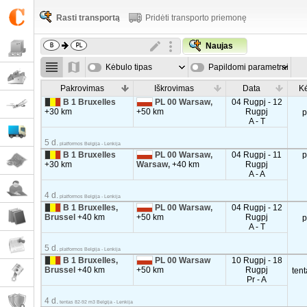
Rasti transportą
Pridėti transporto priemonę
Naujas
Kėbulo tipas
Papildomi parametrai
Pakrovimas
Iškrovimas
Data
Kė
B 1 Bruxelles
PL 00 Warsaw,
04 Rugpj - 12
+30 km
+50 km
Rugpj
p
A - T
5 d.
platformos Belgija - Lenkija
B 1 Bruxelles
PL 00 Warsaw,
04 Rugpj - 11
p
+30 km
Warsaw,
+40 km
Rugpj
A - A
4 d.
platformos Belgija - Lenkija
B 1 Bruxelles,
PL 00 Warsaw,
04 Rugpj - 12
Brussel
+40 km
+50 km
Rugpj
p
A - T
5 d.
platformos Belgija - Lenkija
B 1 Bruxelles,
PL 00 Warsaw
10 Rugpj - 18
Brussel
+40 km
+50 km
Rugpj
ten
Pr - A
4 d.
tentas 82-92 m3 Belgija - Lenkija