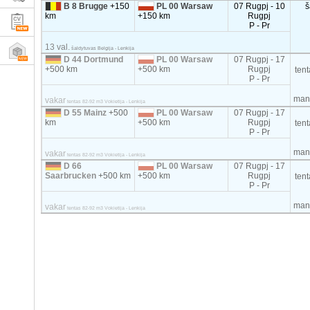
B 8 Brugge
+150
PL 00 Warsaw
07 Rugpj - 10
š
km
+150 km
Rugpj
P - Pr
13 val.
šaldytuvas Belgija - Lenkija
D 44 Dortmund
PL 00 Warsaw
07 Rugpj - 17
+500 km
+500 km
Rugpj
ten
P - Pr
mani
vakar
tentas 82-92 m3 Vokietija - Lenkija
D 55 Mainz
+500
PL 00 Warsaw
07 Rugpj - 17
km
+500 km
Rugpj
ten
P - Pr
mani
vakar
tentas 82-92 m3 Vokietija - Lenkija
D 66
PL 00 Warsaw
07 Rugpj - 17
Saarbrucken
+500 km
+500 km
Rugpj
ten
P - Pr
mani
vakar
tentas 82-92 m3 Vokietija - Lenkija