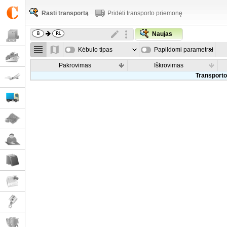
Rasti transportą
Pridėti transporto priemonę
Naujas
Kėbulo tipas
Papildomi parametrai
Pakrovimas
Iškrovimas
Transporto