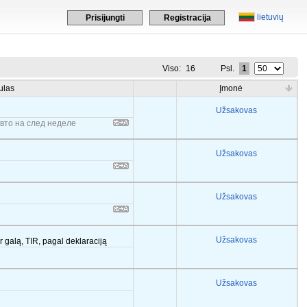
lietuvių
Prisijungti
Registracija
Viso:
16
Psl.
1
ulas
Įmonė
Užsakovas
вто на след неделе
Užsakovas
Užsakovas
Užsakovas
r galą, TIR, pagal deklaraciją
Užsakovas