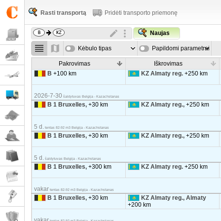
Rasti transportą
Pridėti transporto priemonę
Naujas
Kėbulo tipas
Papildomi parametrai
Pakrovimas
Iškrovimas
B
+100 km
KZ Almaty reg.
+250 km
2026-7-30
šaldytuvas Belgija - Kazachstanas
B 1 Bruxelles,
+30 km
KZ Almaty reg.,
+250 km
5 d.
tentas 82-92 m3 Belgija - Kazachstanas
B 1 Bruxelles,
+30 km
KZ Almaty reg.,
+250 km
5 d.
šaldytuvas Belgija - Kazachstanas
B 1 Bruxelles,
+300 km
KZ Almaty reg.
+250 km
vakar
tentas 82-92 m3 Belgija - Kazachstanas
B 1 Bruxelles,
+30 km
KZ Almaty reg., Almaty
+200 km
vakar
tentas 82-92 m3 Belgija - Kazachstanas