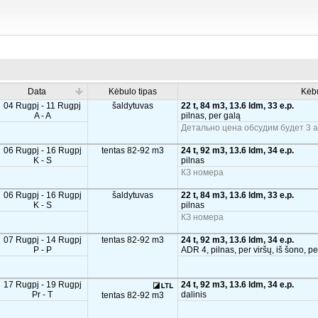
Data
Kėbulo tipas
Kėb
04 Rugpj - 11 Rugpj
šaldytuvas
22 t, 84 m3, 13.6 ldm, 33 e.p.
A - A
pilnas, per galą
Детально цена обсудим будет 3 а
06 Rugpj - 16 Rugpj
tentas 82-92 m3
24 t, 92 m3, 13.6 ldm, 34 e.p.
K - S
pilnas
КЗ номера
06 Rugpj - 16 Rugpj
šaldytuvas
22 t, 84 m3, 13.6 ldm, 33 e.p.
K - S
pilnas
КЗ номера
07 Rugpj - 14 Rugpj
tentas 82-92 m3
24 t, 92 m3, 13.6 ldm, 34 e.p.
P - P
ADR 4, pilnas, per viršų, iš šono, pe
17 Rugpj - 19 Rugpj
24 t, 92 m3, 13.6 ldm, 34 e.p.
Pr - T
dalinis
tentas 82-92 m3