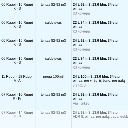
06 Rugpj - 16 Rugpj
tentas 82-92 m3
24 t, 92 m3, 13.6 ldm, 34 e.p.
K - S
pilnas
КЗ номера
06 Rugpj - 16 Rugpj
šaldytuvas
22 t, 84 m3, 13.6 ldm, 33 e.p.
K - S
pilnas
КЗ номера
06 Rugpj - 16 Rugpj
tentas 82-92 m3
24 t, 92 m3, 13.6 ldm, 34 e.p.
K - S
pilnas
КЗ номера
06 Rugpj - 16 Rugpj
šaldytuvas
22 t, 84 m3, 13.6 ldm, 33 e.p.
K - S
pilnas
КЗ номера
11 Rugpj - 18 Rugpj
mega 100m3
24 t, 100 m3, 13.6 ldm, 34 e.p.
A - A
pilnas, per viršų, iš šono, per galą
via RUS
07 Rugpj - 10 Rugpj
tentas 82-92 m3
24 t, 92 m3, 13.6 ldm, 34 e.p.
P - Pr
pilnas
Via Turkey
07 Rugpj - 14 Rugpj
tentas 82-92 m3
24 t, 92 m3, 13.6 ldm, 34 e.p.
P - P
ADR 8, pilnas, per galą, pagal dekl