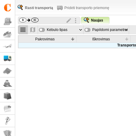
Rasti transportą
Pridėti transporto priemonę
Naujas
Kėbulo tipas
Papildomi parametrai
Pakrovimas
Iškrovimas
Transporto