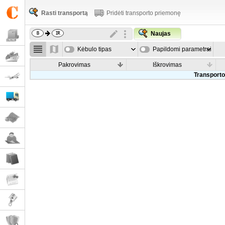
Rasti transportą
Pridėti transporto priemonę
Naujas
Kėbulo tipas
Papildomi parametrai
Pakrovimas
Iškrovimas
Transporto