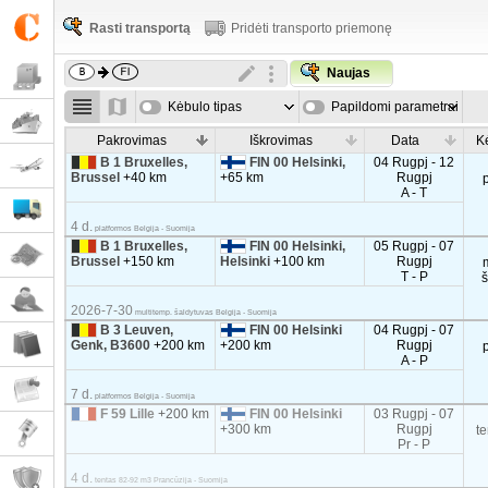
Rasti transportą
Pridėti transporto priemonę
Naujas
Kėbulo tipas
Papildomi parametrai
Pakrovimas
Iškrovimas
Data
K
B 1 Bruxelles,
FIN 00 Helsinki,
04 Rugpj - 12
Brussel
+40 km
+65 km
Rugpj
A - T
4 d.
platformos Belgija - Suomija
B 1 Bruxelles,
FIN 00 Helsinki,
05 Rugpj - 07
Brussel
+150 km
Helsinki
+100 km
Rugpj
T - P
2026-7-30
multitemp. šaldytuvas Belgija - Suomija
B 3 Leuven,
FIN 00 Helsinki
04 Rugpj - 07
Genk, B3600
+200 km
+200 km
Rugpj
A - P
7 d.
platformos Belgija - Suomija
F 59 Lille
+200 km
FIN 00 Helsinki
03 Rugpj - 07
+300 km
Rugpj
t
Pr - P
4 d.
tentas 82-92 m3 Prancūzija - Suomija