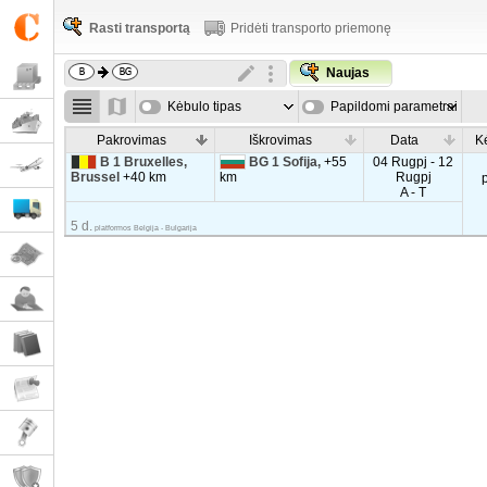
Rasti transportą
Pridėti transporto priemonę
Naujas
Kėbulo tipas
Papildomi parametrai
Pakrovimas
Iškrovimas
Data
K
B 1 Bruxelles,
BG 1 Sofija,
+55
04 Rugpj - 12
Brussel
+40 km
km
Rugpj
A - T
5 d.
platformos Belgija - Bulgarija