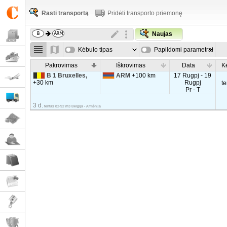
Rasti transportą
Pridėti transporto priemonę
Naujas
Kėbulo tipas
Papildomi parametrai
Pakrovimas
Iškrovimas
Data
K
B 1 Bruxelles,
ARM
+100 km
17 Rugpj - 19
+30 km
Rugpj
t
Pr - T
3 d.
tentas 82-92 m3 Belgija - Armėnija