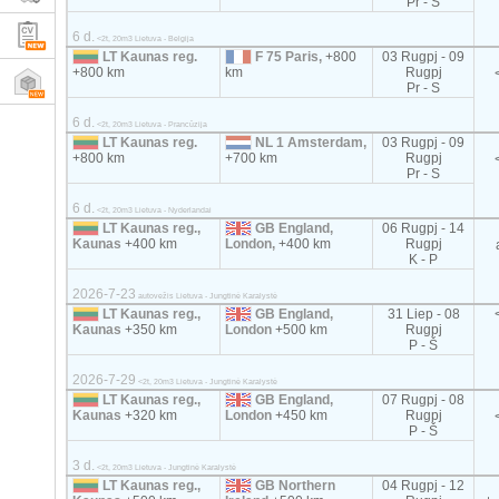
Pr - S
6 d.
<2t, 20m3 Lietuva - Belgija
LT Kaunas reg.
F 75 Paris,
+800
03 Rugpj - 09
+800 km
km
Rugpj
Pr - S
6 d.
<2t, 20m3 Lietuva - Prancūzija
LT Kaunas reg.
NL 1 Amsterdam,
03 Rugpj - 09
+800 km
+700 km
Rugpj
Pr - S
6 d.
<2t, 20m3 Lietuva - Nyderlandai
LT Kaunas reg.,
GB England,
06 Rugpj - 14
Kaunas
+400 km
London,
+400 km
Rugpj
K - P
2026-7-23
autovežis Lietuva - Jungtinė Karalystė
LT Kaunas reg.,
GB England,
31 Liep - 08
Kaunas
+350 km
London
+500 km
Rugpj
P - Š
2026-7-29
<2t, 20m3 Lietuva - Jungtinė Karalystė
LT Kaunas reg.,
GB England,
07 Rugpj - 08
Kaunas
+320 km
London
+450 km
Rugpj
P - Š
3 d.
<2t, 20m3 Lietuva - Jungtinė Karalystė
LT Kaunas reg.,
GB Northern
04 Rugpj - 12