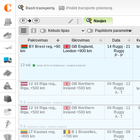
Rasti transportą
Pridėti transporto priemonę
Naujas
Kėbulo tipas
Papildomi parametrai
Pakrovimas
Iškrovimas
Data
K
BY Brest reg.
+90
GB England,
14 Rugpj - 21
t
km
London
+900 km
Rugpj
P - P
13 val.
tentas 82-92 m3 Baltarusija - Jungtinė Karalystė
LV 10 Riga reg.,
GB Northern
04 Rugpj - 12
Riga,
+500 km
Ireland
+500 km
Rugpj
t
A - T
5 d.
tentas 82-92 m3 Latvija - Jungtinė Karalystė
LV 10 Riga reg.,
GB Northern
04 Rugpj - 12
Riga,
+500 km
Ireland
+500 km
Rugpj
A - T
5 d.
šaldytuvas Latvija - Jungtinė Karalystė
LT Kaunas reg.
B 1 Bruxelles,
03 Rugpj - 09
+800 km
+700 km
Rugpj