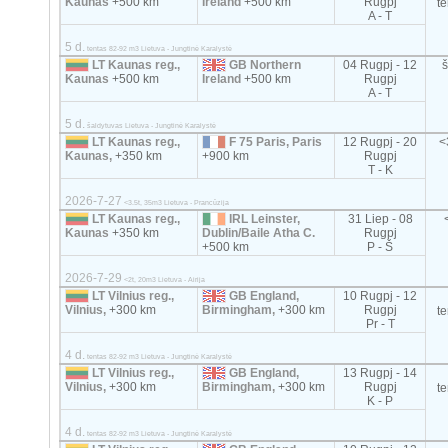
Kaunas
+500 km
Ireland
+500 km
Rugpj
t
A - T
5 d.
tentas 82-92 m3 Lietuva - Jungtinė Karalystė
LT Kaunas reg.,
GB Northern
04 Rugpj - 12
Kaunas
+500 km
Ireland
+500 km
Rugpj
A - T
5 d.
šaldytuvas Lietuva - Jungtinė Karalystė
LT Kaunas reg.,
F 75 Paris, Paris
12 Rugpj - 20
<
Kaunas,
+350 km
+900 km
Rugpj
T - K
2026-7-27
<3.5t, 35m3 Lietuva - Prancūzija
LT Kaunas reg.,
IRL Leinster,
31 Liep - 08
Kaunas
+350 km
Dublin/Baile Atha C.
Rugpj
+500 km
P - Š
2026-7-29
<2t, 20m3 Lietuva - Airija
LT Vilnius reg.,
GB England,
10 Rugpj - 12
Vilnius,
+300 km
Birmingham,
+300 km
Rugpj
t
Pr - T
4 d.
tentas 82-92 m3 Lietuva - Jungtinė Karalystė
LT Vilnius reg.,
GB England,
13 Rugpj - 14
Vilnius,
+300 km
Birmingham,
+300 km
Rugpj
t
K - P
4 d.
tentas 82-92 m3 Lietuva - Jungtinė Karalystė