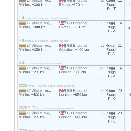
LT Vilnius reg.,
GB England,
10 Rugpj - 12
Vilnius,
+300 km
Exeter,
+300 km
Rugpj
t
Pr - T
4 d.
tentas 82-92 m3 Lietuva - Jungtinė Karalystė
LT Vilnius reg.,
GB England,
13 Rugpj - 14
Vilnius,
+300 km
Exeter,
+300 km
Rugpj
t
K - P
4 d.
tentas 82-92 m3 Lietuva - Jungtinė Karalystė
LT Vilnius reg.,
GB England,
05 Rugpj - 11
Vilnius,
+350 km
Gibraltar,
+100 km
Rugpj
T - A
3 d.
<2t, 20m3 Lietuva - Jungtinė Karalystė
LT Vilnius reg.,
GB England,
06 Rugpj - 14
<
Vilnius
+350 km
London
+500 km
Rugpj
K - P
2026-7-23
<7.5t, 50m3 Lietuva - Jungtinė Karalystė
LT Vilnius reg.,
GB England,
12 Rugpj - 20
Vilnius
+400 km
London,
+950 km
Rugpj
T - K
2026-7-27
šaldytuvas Lietuva - Jungtinė Karalystė
LT Vilnius reg.,
GB England,
12 Rugpj - 20
<
Vilnius
+350 km
London,
+900 km
Rugpj
T - K
2026-7-27
<3.5t, 35m3 Lietuva - Jungtinė Karalystė