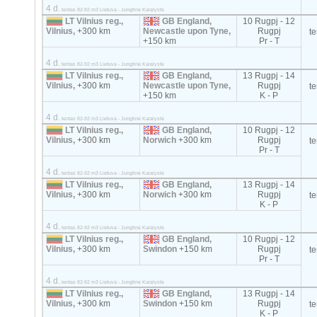
4 d.
tentas 82-92 m3 Lietuva - Jungtinė Karalystė
LT Vilnius reg.,
GB England,
10 Rugpj - 12
Vilnius,
+300 km
Newcastle upon Tyne,
Rugpj
t
+150 km
Pr - T
4 d.
tentas 82-92 m3 Lietuva - Jungtinė Karalystė
LT Vilnius reg.,
GB England,
13 Rugpj - 14
Vilnius,
+300 km
Newcastle upon Tyne,
Rugpj
t
+150 km
K - P
4 d.
tentas 82-92 m3 Lietuva - Jungtinė Karalystė
LT Vilnius reg.,
GB England,
10 Rugpj - 12
Vilnius,
+300 km
Norwich
+300 km
Rugpj
t
Pr - T
4 d.
tentas 82-92 m3 Lietuva - Jungtinė Karalystė
LT Vilnius reg.,
GB England,
13 Rugpj - 14
Vilnius,
+300 km
Norwich
+300 km
Rugpj
t
K - P
4 d.
tentas 82-92 m3 Lietuva - Jungtinė Karalystė
LT Vilnius reg.,
GB England,
10 Rugpj - 12
Vilnius,
+300 km
Swindon
+150 km
Rugpj
t
Pr - T
4 d.
tentas 82-92 m3 Lietuva - Jungtinė Karalystė
LT Vilnius reg.,
GB England,
13 Rugpj - 14
Vilnius,
+300 km
Swindon
+150 km
Rugpj
t
K - P