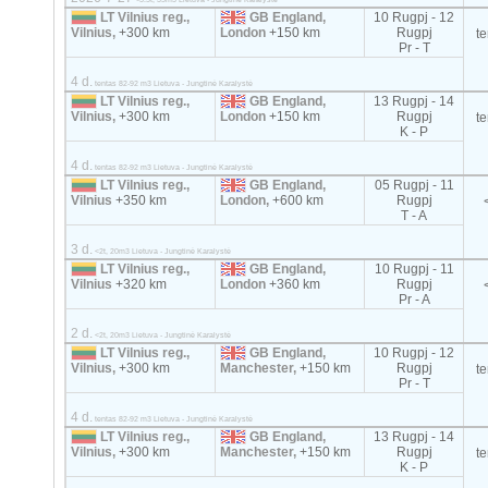
LT Vilnius reg.,
GB England,
10 Rugpj - 12
Vilnius,
+300 km
London
+150 km
Rugpj
t
Pr - T
4 d.
tentas 82-92 m3 Lietuva - Jungtinė Karalystė
LT Vilnius reg.,
GB England,
13 Rugpj - 14
Vilnius,
+300 km
London
+150 km
Rugpj
t
K - P
4 d.
tentas 82-92 m3 Lietuva - Jungtinė Karalystė
LT Vilnius reg.,
GB England,
05 Rugpj - 11
Vilnius
+350 km
London,
+600 km
Rugpj
T - A
3 d.
<2t, 20m3 Lietuva - Jungtinė Karalystė
LT Vilnius reg.,
GB England,
10 Rugpj - 11
Vilnius
+320 km
London
+360 km
Rugpj
Pr - A
2 d.
<2t, 20m3 Lietuva - Jungtinė Karalystė
LT Vilnius reg.,
GB England,
10 Rugpj - 12
Vilnius,
+300 km
Manchester,
+150 km
Rugpj
t
Pr - T
4 d.
tentas 82-92 m3 Lietuva - Jungtinė Karalystė
LT Vilnius reg.,
GB England,
13 Rugpj - 14
Vilnius,
+300 km
Manchester,
+150 km
Rugpj
t
K - P