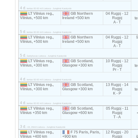
4 d.
tentas 82-92 m3 Lietuva - Jungtinė Karalystė
LT Vilnius reg.,
GB Northern
04 Rugpj - 12
Vilnius,
+500 km
Ireland
+500 km
Rugpj
t
A - T
5 d.
tentas 82-92 m3 Lietuva - Jungtinė Karalystė
LT Vilnius reg.,
GB Northern
04 Rugpj - 12
Vilnius,
+500 km
Ireland
+500 km
Rugpj
A - T
5 d.
šaldytuvas Lietuva - Jungtinė Karalystė
LT Vilnius reg.,
GB Scotland,
10 Rugpj - 12
Vilnius,
+300 km
Glasgow
+300 km
Rugpj
t
Pr - T
4 d.
tentas 82-92 m3 Lietuva - Jungtinė Karalystė
LT Vilnius reg.,
GB Scotland,
13 Rugpj - 14
Vilnius,
+300 km
Glasgow
+300 km
Rugpj
t
K - P
4 d.
tentas 82-92 m3 Lietuva - Jungtinė Karalystė
LT Vilnius reg.,
GB Scotland,
05 Rugpj - 11
Vilnius
+350 km
Glasgow
+600 km
Rugpj
T - A
3 d.
<2t, 20m3 Lietuva - Jungtinė Karalystė
LT Vilnius reg.,
F 75 Paris, Paris,
12 Rugpj - 20
Vilnius
+400 km
+900 km
Rugpj