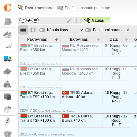
Rasti transportą
Pridėti transporto priemonę
Naujas
Kėbulo tipas
Papildomi parametrai
Pakrovimas
Iškrovimas
Data
K
BY Brest reg.,
RU Moscow reg.,
07 Rugpj - 08
t
Brest
+350 km
Moscow
+1400 km
Rugpj
P - Š
3 d.
tentas 82-92 m3 Baltarusija - Rusija
BY Brest reg.,
RU Moscow reg.,
07 Rugpj - 08
t
Brest
+350 km
Moscow
+1400 km
Rugpj
P - Š
2 d.
tentas 82-92 m3 Baltarusija - Rusija
BY Brest reg.,
TR 01 Adana,
10 Rugpj - 12
t
Transit TSF
+100 km
Adana
+40 km
Rugpj
Pr - T
2026-7-30
tentas 82-92 m3 Baltarusija - Turkija
BY Brest reg.,
TR 16 Bursa,
10 Rugpj - 12
t
Transit TSF
+100 km
Bursa
+40 km
Rugpj
Pr - T
2026-7-30
tentas 82-92 m3 Baltarusija - Turkija