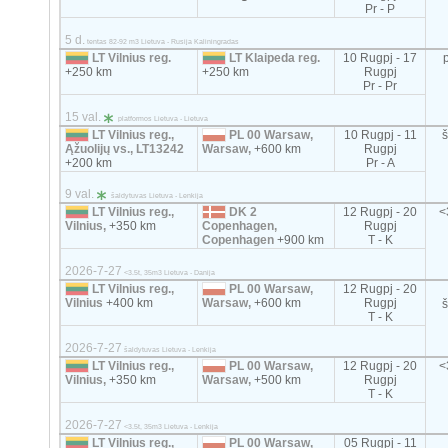
Pr - P
5 d.
tentas 82-92 m3 Lietuva - Rusija Kaliningradas
LT Vilnius reg.
LT Klaipeda reg.
10 Rugpj - 17
+250 km
+250 km
Rugpj
Pr - Pr
15 val.
platformos Lietuva - Lietuva
LT Vilnius reg.,
PL 00 Warsaw,
10 Rugpj - 11
Ąžuolijų vs., LT13242
Warsaw,
+600 km
Rugpj
+200 km
Pr - A
9 val.
šaldytuvas Lietuva - Lenkija
LT Vilnius reg.,
DK 2
12 Rugpj - 20
<
Vilnius,
+350 km
Copenhagen,
Rugpj
Copenhagen
+900 km
T - K
2026-7-27
<3.5t, 35m3 Lietuva - Danija
LT Vilnius reg.,
PL 00 Warsaw,
12 Rugpj - 20
Vilnius
+400 km
Warsaw,
+600 km
Rugpj
T - K
2026-7-27
šaldytuvas Lietuva - Lenkija
LT Vilnius reg.,
PL 00 Warsaw,
12 Rugpj - 20
<
Vilnius,
+350 km
Warsaw,
+500 km
Rugpj
T - K
2026-7-27
<3.5t, 35m3 Lietuva - Lenkija
LT Vilnius reg.,
PL 00 Warsaw,
05 Rugpj - 11