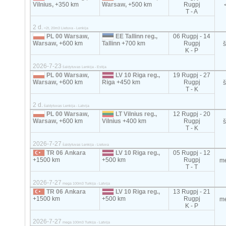
Vilnius,
+350 km
Warsaw,
+500 km
Rugpj
T - A
2 d.
<2t, 20m3 Lietuva - Lenkija
PL 00 Warsaw,
EE Tallinn reg.,
06 Rugpj - 14
Warsaw,
+600 km
Tallinn
+700 km
Rugpj
K - P
2026-7-23
šaldytuvas Lenkija - Estija
PL 00 Warsaw,
LV 10 Riga reg.,
19 Rugpj - 27
Warsaw,
+600 km
Riga
+450 km
Rugpj
T - K
2 d.
šaldytuvas Lenkija - Latvija
PL 00 Warsaw,
LT Vilnius reg.,
12 Rugpj - 20
Warsaw,
+600 km
Vilnius
+400 km
Rugpj
T - K
2026-7-27
šaldytuvas Lenkija - Lietuva
TR 06 Ankara
LV 10 Riga reg.,
05 Rugpj - 12
+1500 km
+500 km
Rugpj
m
T - T
2026-7-27
mega 100m3 Turkija - Latvija
TR 06 Ankara
LV 10 Riga reg.,
13 Rugpj - 21
+1500 km
+500 km
Rugpj
m
K - P
2026-7-27
mega 100m3 Turkija - Latvija