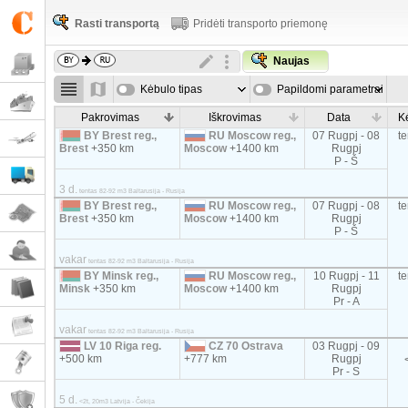
Rasti transportą
Pridėti transporto priemonę
Naujas
Kėbulo tipas
Papildomi parametrai
Pakrovimas
Iškrovimas
Data
K
BY Brest reg.,
RU Moscow reg.,
07 Rugpj - 08
t
Brest
+350 km
Moscow
+1400 km
Rugpj
P - Š
3 d.
tentas 82-92 m3 Baltarusija - Rusija
BY Brest reg.,
RU Moscow reg.,
07 Rugpj - 08
t
Brest
+350 km
Moscow
+1400 km
Rugpj
P - Š
vakar
tentas 82-92 m3 Baltarusija - Rusija
BY Minsk reg.,
RU Moscow reg.,
10 Rugpj - 11
t
Minsk
+350 km
Moscow
+1400 km
Rugpj
Pr - A
vakar
tentas 82-92 m3 Baltarusija - Rusija
LV 10 Riga reg.
CZ 70 Ostrava
03 Rugpj - 09
+500 km
+777 km
Rugpj
Pr - S
5 d.
<2t, 20m3 Latvija - Čekija