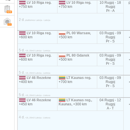
LV 10 Riga reg.
LV 10 Riga reg.
10 Rugpj - 18
+750 km
+750 km
Rugpj
Pr - A
2 d.
platformos Latvija - Latvija
LV 10 Riga reg.
PL 00 Warsaw,
03 Rugpj - 09
+600 km
+500 km
Rugpj
Pr - S
5 d.
<2t, 20m3 Latvija - Lenkija
LV 10 Riga reg.
PL 80 Gdansk
03 Rugpj - 09
+600 km
+500 km
Rugpj
Pr - S
5 d.
<2t, 20m3 Latvija - Lenkija
LV 46 Rezekne
LT Kaunas reg.
03 Rugpj - 09
+400 km
+700 km
Rugpj
Pr - S
5 d.
<2t, 20m3 Latvija - Lietuva
LV 46 Rezekne
LT Kaunas reg.,
04 Rugpj - 12
+450 km
Kaunas,
+300 km
Rugpj
A - T
4 d.
<2t, 20m3 Latvija - Lietuva