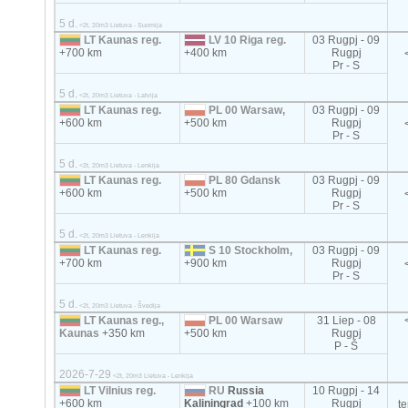
5 d.
<2t, 20m3 Lietuva - Suomija
LT Kaunas reg.
LV 10 Riga reg.
03 Rugpj - 09
+700 km
+400 km
Rugpj
Pr - S
5 d.
<2t, 20m3 Lietuva - Latvija
LT Kaunas reg.
PL 00 Warsaw,
03 Rugpj - 09
+600 km
+500 km
Rugpj
Pr - S
5 d.
<2t, 20m3 Lietuva - Lenkija
LT Kaunas reg.
PL 80 Gdansk
03 Rugpj - 09
+600 km
+500 km
Rugpj
Pr - S
5 d.
<2t, 20m3 Lietuva - Lenkija
LT Kaunas reg.
S 10 Stockholm,
03 Rugpj - 09
+700 km
+900 km
Rugpj
Pr - S
5 d.
<2t, 20m3 Lietuva - Švedija
LT Kaunas reg.,
PL 00 Warsaw
31 Liep - 08
Kaunas
+350 km
+500 km
Rugpj
P - Š
2026-7-29
<2t, 20m3 Lietuva - Lenkija
LT Vilnius reg.
RU
Russia
10 Rugpj - 14
+600 km
Kaliningrad
+100 km
Rugpj
t