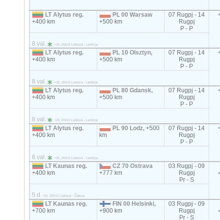
LT Alytus reg.
PL 00 Warsaw
07 Rugpj - 14
+400 km
+500 km
Rugpj
P - P
8 val.
<2t, 20m3 Lietuva - Lenkija
LT Alytus reg.
PL 10 Olsztyn,
07 Rugpj - 14
+400 km
+500 km
Rugpj
P - P
8 val.
<2t, 20m3 Lietuva - Lenkija
LT Alytus reg.
PL 80 Gdansk,
07 Rugpj - 14
+400 km
+500 km
Rugpj
P - P
8 val.
<2t, 20m3 Lietuva - Lenkija
LT Alytus reg.
PL 90 Lodz,
+500
07 Rugpj - 14
+400 km
km
Rugpj
P - P
8 val.
<2t, 20m3 Lietuva - Lenkija
LT Kaunas reg.
CZ 70 Ostrava
03 Rugpj - 09
+400 km
+777 km
Rugpj
Pr - S
5 d.
<2t, 20m3 Lietuva - Čekija
LT Kaunas reg.
FIN 00 Helsinki,
03 Rugpj - 09
+700 km
+900 km
Rugpj
Pr - S