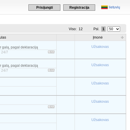
lietuvių
Prisijungti
Registracija
Viso:
12
Psl.
1
ulas
Įmonė
Užsakovas
er galą, pagal deklaraciją
 24/7
Užsakovas
er galą, pagal deklaraciją
 24/7
Užsakovas
Užsakovas
Užsakovas