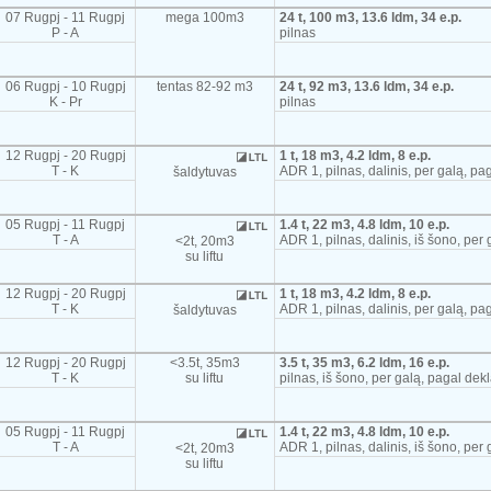
07 Rugpj - 11 Rugpj
mega 100m3
24 t, 100 m3, 13.6 ldm, 34 e.p.
P - A
pilnas
06 Rugpj - 10 Rugpj
tentas 82-92 m3
24 t, 92 m3, 13.6 ldm, 34 e.p.
K - Pr
pilnas
12 Rugpj - 20 Rugpj
1 t, 18 m3, 4.2 ldm, 8 e.p.
T - K
ADR 1, pilnas, dalinis, per galą, pa
šaldytuvas
05 Rugpj - 11 Rugpj
1.4 t, 22 m3, 4.8 ldm, 10 e.p.
T - A
ADR 1, pilnas, dalinis, iš šono, per 
<2t, 20m3
su liftu
12 Rugpj - 20 Rugpj
1 t, 18 m3, 4.2 ldm, 8 e.p.
T - K
ADR 1, pilnas, dalinis, per galą, pa
šaldytuvas
12 Rugpj - 20 Rugpj
<3.5t, 35m3
3.5 t, 35 m3, 6.2 ldm, 16 e.p.
T - K
su liftu
pilnas, iš šono, per galą, pagal dekl
05 Rugpj - 11 Rugpj
1.4 t, 22 m3, 4.8 ldm, 10 e.p.
T - A
ADR 1, pilnas, dalinis, iš šono, per 
<2t, 20m3
su liftu