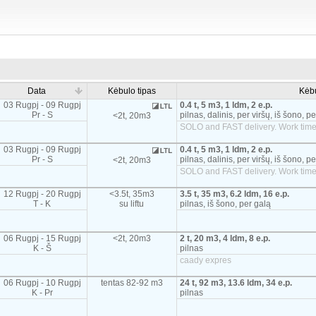
Data
Kėbulo tipas
Kėb
03 Rugpj - 09 Rugpj
0.4 t, 5 m3, 1 ldm, 2 e.p.
Pr - S
pilnas, dalinis, per viršų, iš šono, p
<2t, 20m3
SOLO and FAST delivery. Work time
03 Rugpj - 09 Rugpj
0.4 t, 5 m3, 1 ldm, 2 e.p.
Pr - S
pilnas, dalinis, per viršų, iš šono, p
<2t, 20m3
SOLO and FAST delivery. Work time
12 Rugpj - 20 Rugpj
<3.5t, 35m3
3.5 t, 35 m3, 6.2 ldm, 16 e.p.
T - K
su liftu
pilnas, iš šono, per galą
06 Rugpj - 15 Rugpj
<2t, 20m3
2 t, 20 m3, 4 ldm, 8 e.p.
K - Š
pilnas
caady expres
06 Rugpj - 10 Rugpj
tentas 82-92 m3
24 t, 92 m3, 13.6 ldm, 34 e.p.
K - Pr
pilnas