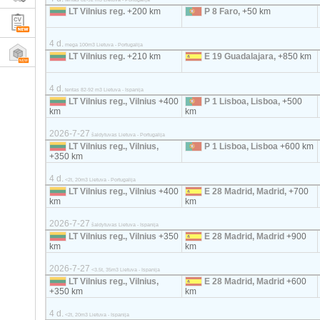
LT Vilnius reg.
+200 km
P 8 Faro,
+50 km
4 d.
mega 100m3 Lietuva - Portugalija
LT Vilnius reg.
+210 km
E 19 Guadalajara,
+850 km
4 d.
tentas 82-92 m3 Lietuva - Ispanija
LT Vilnius reg., Vilnius
+400
P 1 Lisboa, Lisboa,
+500
km
km
2026-7-27
šaldytuvas Lietuva - Portugalija
LT Vilnius reg., Vilnius,
P 1 Lisboa, Lisboa
+600 km
+350 km
4 d.
<2t, 20m3 Lietuva - Portugalija
LT Vilnius reg., Vilnius
+400
E 28 Madrid, Madrid,
+700
km
km
2026-7-27
šaldytuvas Lietuva - Ispanija
LT Vilnius reg., Vilnius
+350
E 28 Madrid, Madrid
+900
km
km
2026-7-27
<3.5t, 35m3 Lietuva - Ispanija
LT Vilnius reg., Vilnius,
E 28 Madrid, Madrid
+600
+350 km
km
4 d.
<2t, 20m3 Lietuva - Ispanija