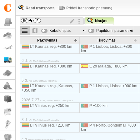
Rasti transportą
Pridėti transporto priemonę
Naujas
Kėbulo tipas
Papildomi parametrai
Pakrovimas
Iškrovimas
LT Kaunas reg.
+800 km
P 1 Lisboa, Lisboa,
+800
km
6 d.
<2t, 20m3 Lietuva - Portugalija
LT Kaunas reg.
+800 km
E 29 Malaga,
+800 km
6 d.
<2t, 20m3 Lietuva - Ispanija
LT Kaunas reg., Kaunas,
P 1 Lisboa, Lisboa
+900 km
+350 km
2026-7-27
<3.5t, 35m3 Lietuva - Portugalija
LT Vilnius reg.
+250 km
P
+100 km
3 d.
<2t, 20m3 Lietuva - Portugalija
LT Vilnius reg.
+210 km
P 4 Porto, Gondomar
+600
km
4 d.
tentas 82-92 m3 Lietuva - Portugalija