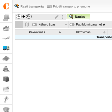
Rasti transportą
Pridėti transporto priemonę
Naujas
Kėbulo tipas
Papildomi parametrai
Pakrovimas
Iškrovimas
Transporto