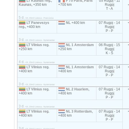
LT Kaunas reg.,
F 75 Paris, Paris
05 Rugpj - 11
Kaunas,
+350 km
+700 km
Rugpj
T - A
5 d.
<2t, 20m3 Lietuva - Prancūzija
LT Panevezys
NL
+400 km
07 Rugpj - 14
reg.,
+400 km
Rugpj
P - P
3 d.
<2t, 20m3 Lietuva - Nyderlandai
LT Vilnius reg.
NL 1 Amsterdam
06 Rugpj - 15
+250 km
+250 km
Rugpj
K - Š
4 d.
<2t, 20m3 Lietuva - Nyderlandai
LT Vilnius reg.
NL 1 Amsterdam
07 Rugpj - 14
+400 km
+400 km
Rugpj
P - P
3 d.
<2t, 20m3 Lietuva - Nyderlandai
LT Vilnius reg.
NL 2 Haarlem,
07 Rugpj - 14
+400 km
+400 km
Rugpj
P - P
3 d.
<2t, 20m3 Lietuva - Nyderlandai
LT Vilnius reg.
NL 3 Rotterdam,
07 Rugpj - 14
+400 km
+400 km
Rugpj
P - P
3 d.
<2t, 20m3 Lietuva - Nyderlandai