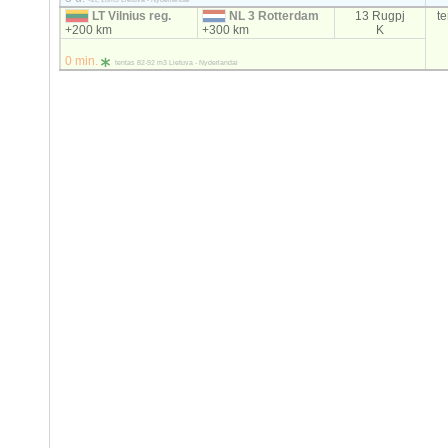
LT Vilnius reg.
NL 3 Rotterdam
13 Rugpj
t
+200 km
+300 km
K
0 min.
tentas 82-92 m3 Lietuva - Nyderlandai