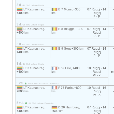
3 d.
<2t, 20m3 Lietuva - Belgija
LT Kaunas reg.
B 7 Mons,
+300
07 Rugpj - 14
+400 km
km
Rugpj
P - P
3 d.
<2t, 20m3 Lietuva - Belgija
LT Kaunas reg.
B 8 Brugge,
+300
07 Rugpj - 14
+400 km
km
Rugpj
P - P
3 d.
<2t, 20m3 Lietuva - Belgija
LT Kaunas reg.
B 9 Gent
+300 km
07 Rugpj - 14
+400 km
Rugpj
P - P
3 d.
<2t, 20m3 Lietuva - Belgija
LT Kaunas reg.
F 59 Lille,
+400
10 Rugpj - 14
+400 km
km
Rugpj
t
Pr - P
5 val.
tentas 82-92 m3 Lietuva - Prancūzija
LT Kaunas reg.
F 75 Paris,
+800
10 Rugpj - 16
+800 km
km
Rugpj
Pr - S
5 val.
<2t, 20m3 Lietuva - Prancūzija
LT Kaunas reg.
D 20 Hamburg,
07 Rugpj - 14
+400 km
+500 km
Rugpj