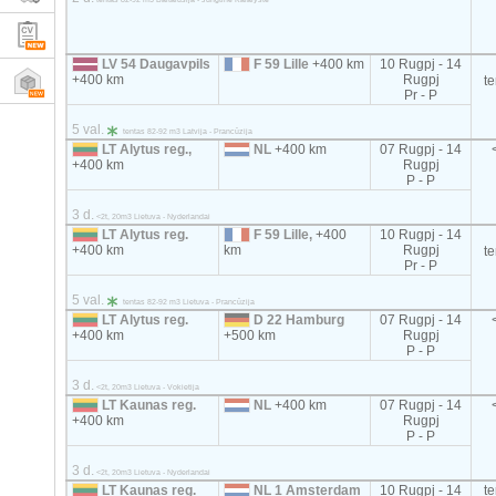
LV 54 Daugavpils
F 59 Lille
+400 km
10 Rugpj - 14
+400 km
Rugpj
t
Pr - P
5 val.
tentas 82-92 m3 Latvija - Prancūzija
LT Alytus reg.,
NL
+400 km
07 Rugpj - 14
+400 km
Rugpj
P - P
3 d.
<2t, 20m3 Lietuva - Nyderlandai
LT Alytus reg.
F 59 Lille,
+400
10 Rugpj - 14
+400 km
km
Rugpj
t
Pr - P
5 val.
tentas 82-92 m3 Lietuva - Prancūzija
LT Alytus reg.
D 22 Hamburg
07 Rugpj - 14
+400 km
+500 km
Rugpj
P - P
3 d.
<2t, 20m3 Lietuva - Vokietija
LT Kaunas reg.
NL
+400 km
07 Rugpj - 14
+400 km
Rugpj
P - P
3 d.
<2t, 20m3 Lietuva - Nyderlandai
LT Kaunas reg.
NL 1 Amsterdam
10 Rugpj - 14
t