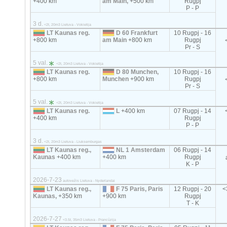
+400 km
am Main,
+500 km
Rugpj
P - P
3 d.
<2t, 20m3 Lietuva - Vokietija
LT Kaunas reg.
D 60 Frankfurt
10 Rugpj - 16
+800 km
am Main
+800 km
Rugpj
Pr - S
5 val.
<2t, 20m3 Lietuva - Vokietija
LT Kaunas reg.
D 80 Munchen,
10 Rugpj - 16
+800 km
Munchen
+900 km
Rugpj
Pr - S
5 val.
<2t, 20m3 Lietuva - Vokietija
LT Kaunas reg.
L
+400 km
07 Rugpj - 14
+400 km
Rugpj
P - P
3 d.
<2t, 20m3 Lietuva - Liuksemburgas
LT Kaunas reg.,
NL 1 Amsterdam
06 Rugpj - 14
Kaunas
+400 km
+400 km
Rugpj
K - P
2026-7-23
autovežis Lietuva - Nyderlandai
LT Kaunas reg.,
F 75 Paris, Paris
12 Rugpj - 20
<
Kaunas,
+350 km
+900 km
Rugpj
T - K
2026-7-27
<3.5t, 35m3 Lietuva - Prancūzija