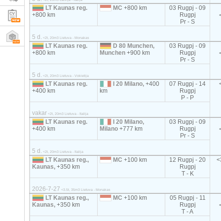
LT Kaunas reg.
MC
+800 km
03 Rugpj - 09
+800 km
Rugpj
Pr - S
5 d.
<2t, 20m3 Lietuva - Monakas
LT Kaunas reg.
D 80 Munchen,
03 Rugpj - 09
+800 km
Munchen
+900 km
Rugpj
Pr - S
5 d.
<2t, 20m3 Lietuva - Vokietija
LT Kaunas reg.
I 20 Milano,
+400
07 Rugpj - 14
+400 km
km
Rugpj
P - P
vakar
<2t, 20m3 Lietuva - Italija
LT Kaunas reg.
I 20 Milano,
03 Rugpj - 09
+400 km
Milano
+777 km
Rugpj
Pr - S
5 d.
<2t, 20m3 Lietuva - Italija
LT Kaunas reg.,
MC
+100 km
12 Rugpj - 20
<
Kaunas,
+350 km
Rugpj
T - K
2026-7-27
<3.5t, 35m3 Lietuva - Monakas
LT Kaunas reg.,
MC
+100 km
05 Rugpj - 11
Kaunas,
+350 km
Rugpj
T - A