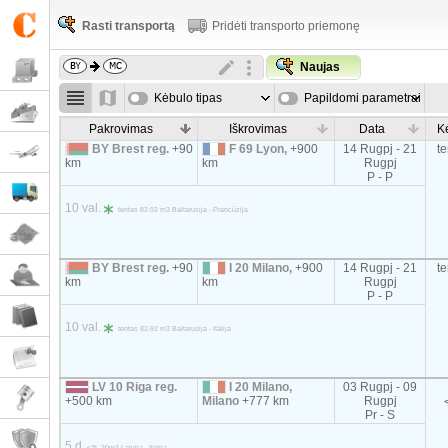
Rasti transportą
Pridėti transporto priemonę
Naujas
Kėbulo tipas
Papildomi parametrai
Pakrovimas
Iškrovimas
Data
K
BY Brest reg.
+90
F 69 Lyon,
+900
14 Rugpj - 21
t
km
km
Rugpj
P - P
10 val.
tentas 82-92 m3 Baltarusija - Prancūzija
BY Brest reg.
+90
I 20 Milano,
+900
14 Rugpj - 21
t
km
km
Rugpj
P - P
10 val.
tentas 82-92 m3 Baltarusija - Italija
LV 10 Riga reg.
I 20 Milano,
03 Rugpj - 09
+500 km
Milano
+777 km
Rugpj
Pr - S
5 d.
<2t, 20m3 Latvija - Italija