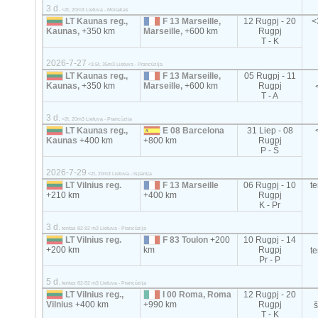
3 d.
<2t, 20m3 Lietuva - Monakas
LT Kaunas reg.,
F 13 Marseille,
12 Rugpj - 20
<
Kaunas,
+350 km
Marseille,
+600 km
Rugpj
T - K
2026-7-27
<3.5t, 35m3 Lietuva - Prancūzija
LT Kaunas reg.,
F 13 Marseille,
05 Rugpj - 11
Kaunas,
+350 km
Marseille,
+600 km
Rugpj
T - A
3 d.
<2t, 20m3 Lietuva - Prancūzija
LT Kaunas reg.,
E 08 Barcelona
31 Liep - 08
Kaunas
+400 km
+800 km
Rugpj
P - Š
2026-7-29
<2t, 20m3 Lietuva - Ispanija
LT Vilnius reg.
F 13 Marseille
06 Rugpj - 10
t
+210 km
+400 km
Rugpj
K - Pr
3 d.
tentas 82-92 m3 Lietuva - Prancūzija
LT Vilnius reg.
F 83 Toulon
+200
10 Rugpj - 14
+200 km
km
Rugpj
t
Pr - P
5 d.
tentas 82-92 m3 Lietuva - Prancūzija
LT Vilnius reg.,
I 00 Roma, Roma
12 Rugpj - 20
Vilnius
+400 km
+990 km
Rugpj
T - K