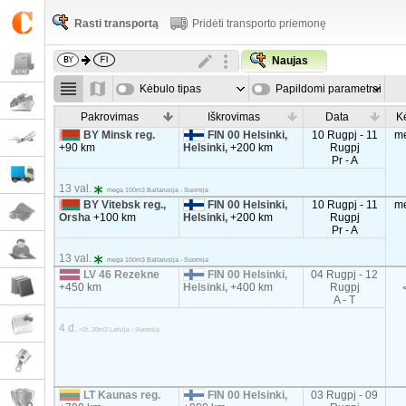
Rasti transportą
Pridėti transporto priemonę
Naujas
Kėbulo tipas
Papildomi parametrai
Pakrovimas
Iškrovimas
Data
K
BY Minsk reg.
FIN 00 Helsinki,
10 Rugpj - 11
m
+90 km
Helsinki,
+200 km
Rugpj
Pr - A
13 val.
mega 100m3 Baltarusija - Suomija
BY Vitebsk reg.,
FIN 00 Helsinki,
10 Rugpj - 11
m
Orsha
+100 km
Helsinki,
+200 km
Rugpj
Pr - A
13 val.
mega 100m3 Baltarusija - Suomija
LV 46 Rezekne
FIN 00 Helsinki,
04 Rugpj - 12
+450 km
Helsinki,
+400 km
Rugpj
A - T
4 d.
<2t, 20m3 Latvija - Suomija
LT Kaunas reg.
FIN 00 Helsinki,
03 Rugpj - 09