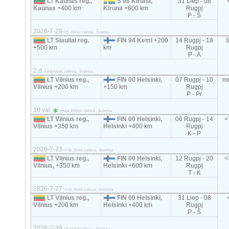
LT Kaunas reg.,
S 98 Kiruna,
31 Liep - 08
Kaunas
+400 km
Kiruna
+600 km
Rugpj
P - Š
2026-7-29
<2t, 20m3 Lietuva - Švedija
LT Siauliai reg.
FIN 94 Kemi
+200
14 Rugpj - 18
+500 km
km
Rugpj
P - A
2 d.
šaldytuvas Lietuva - Suomija
LT Vilnius reg.,
FIN 00 Helsinki,
07 Rugpj - 10
m
Vilnius
+200 km
+150 km
Rugpj
P - Pr
10 val.
mega 100m3 Lietuva - Suomija
LT Vilnius reg.,
FIN 00 Helsinki,
06 Rugpj - 14
<
Vilnius
+350 km
Helsinki
+400 km
Rugpj
K - P
2026-7-23
<7.5t, 50m3 Lietuva - Suomija
LT Vilnius reg.,
FIN 00 Helsinki,
12 Rugpj - 20
<
Vilnius,
+350 km
Helsinki
+600 km
Rugpj
T - K
2026-7-27
<3.5t, 35m3 Lietuva - Suomija
LT Vilnius reg.,
FIN 00 Helsinki,
31 Liep - 08
Vilnius
+200 km
Helsinki
+400 km
Rugpj
P - Š
2026-7-29
<2t, 20m3 Lietuva - Suomija