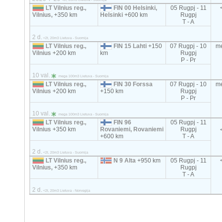
LT Vilnius reg.,
FIN 00 Helsinki,
05 Rugpj - 11
Vilnius,
+350 km
Helsinki
+600 km
Rugpj
T - A
2 d.
<2t, 20m3 Lietuva - Suomija
LT Vilnius reg.,
FIN 15 Lahti
+150
07 Rugpj - 10
m
Vilnius
+200 km
km
Rugpj
P - Pr
10 val.
mega 100m3 Lietuva - Suomija
LT Vilnius reg.,
FIN 30 Forssa
07 Rugpj - 10
m
Vilnius
+200 km
+150 km
Rugpj
P - Pr
10 val.
mega 100m3 Lietuva - Suomija
LT Vilnius reg.,
FIN 96
05 Rugpj - 11
Vilnius
+350 km
Rovaniemi, Rovaniemi
Rugpj
+600 km
T - A
2 d.
<2t, 20m3 Lietuva - Suomija
LT Vilnius reg.,
N 9 Alta
+950 km
05 Rugpj - 11
Vilnius,
+350 km
Rugpj
T - A
2 d.
<2t, 20m3 Lietuva - Norvegija