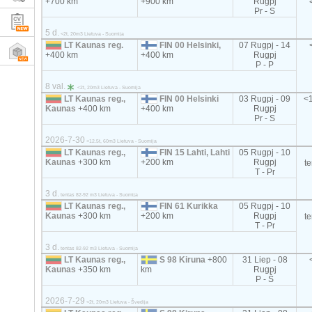
+700 km
+900 km
Rugpj
Pr - S
5 d.
<2t, 20m3 Lietuva - Suomija
LT Kaunas reg.
FIN 00 Helsinki,
07 Rugpj - 14
+400 km
+400 km
Rugpj
P - P
8 val.
<2t, 20m3 Lietuva - Suomija
LT Kaunas reg.,
FIN 00 Helsinki
03 Rugpj - 09
<1
Kaunas
+400 km
+400 km
Rugpj
Pr - S
2026-7-30
<12.5t, 60m3 Lietuva - Suomija
LT Kaunas reg.,
FIN 15 Lahti, Lahti
05 Rugpj - 10
Kaunas
+300 km
+200 km
Rugpj
t
T - Pr
3 d.
tentas 82-92 m3 Lietuva - Suomija
LT Kaunas reg.,
FIN 61 Kurikka
05 Rugpj - 10
Kaunas
+300 km
+200 km
Rugpj
t
T - Pr
3 d.
tentas 82-92 m3 Lietuva - Suomija
LT Kaunas reg.,
S 98 Kiruna
+800
31 Liep - 08
Kaunas
+350 km
km
Rugpj
P - Š
2026-7-29
<2t, 20m3 Lietuva - Švedija