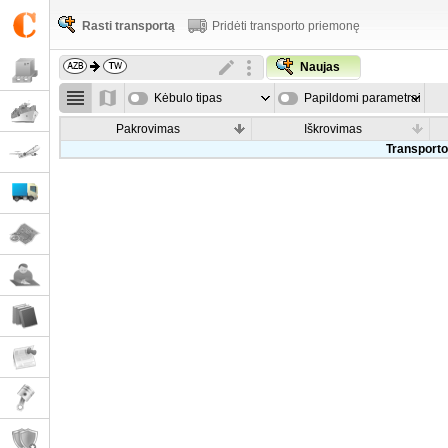
Rasti transportą
Pridėti transporto priemonę
Naujas
Kėbulo tipas
Papildomi parametrai
Pakrovimas
Iškrovimas
Transporto