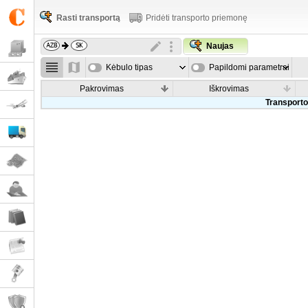
Rasti transportą
Pridėti transporto priemonę
Naujas
Kėbulo tipas
Papildomi parametrai
Pakrovimas
Iškrovimas
Transporto