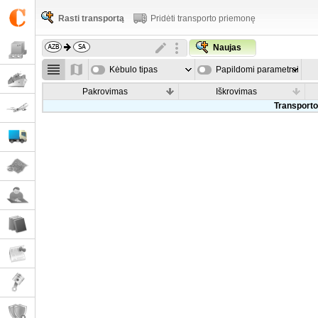
Rasti transportą
Pridėti transporto priemonę
Naujas
Kėbulo tipas
Papildomi parametrai
Pakrovimas
Iškrovimas
Transporto