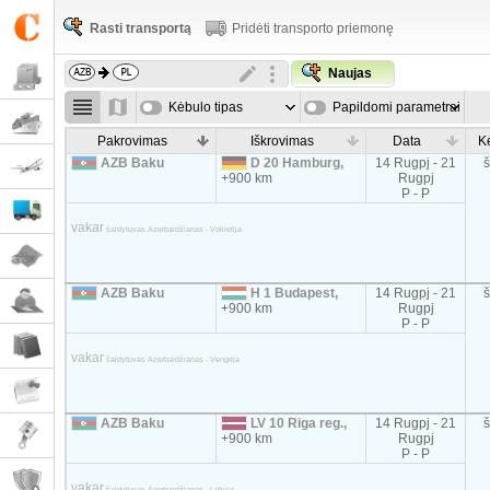
Rasti transportą
Pridėti transporto priemonę
Naujas
Kėbulo tipas
Papildomi parametrai
Pakrovimas
Iškrovimas
Data
K
AZB Baku
D 20 Hamburg,
14 Rugpj - 21
+900 km
Rugpj
P - P
vakar
šaldytuvas Azerbaidžianas - Vokietija
AZB Baku
H 1 Budapest,
14 Rugpj - 21
+900 km
Rugpj
P - P
vakar
šaldytuvas Azerbaidžianas - Vengrija
AZB Baku
LV 10 Riga reg.,
14 Rugpj - 21
+900 km
Rugpj
P - P
vakar
šaldytuvas Azerbaidžianas - Latvija