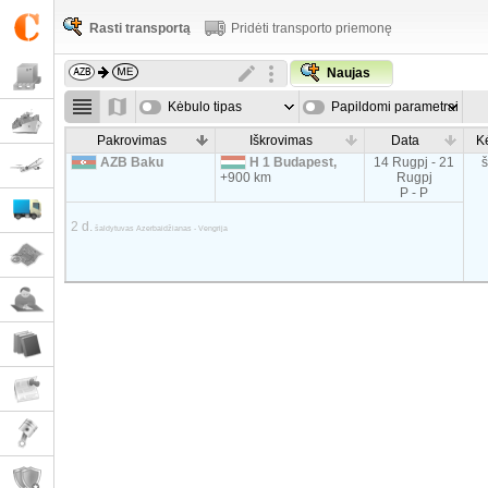
Rasti transportą
Pridėti transporto priemonę
Naujas
Kėbulo tipas
Papildomi parametrai
Pakrovimas
Iškrovimas
Data
K
AZB Baku
H 1 Budapest,
14 Rugpj - 21
+900 km
Rugpj
P - P
2 d.
šaldytuvas Azerbaidžianas - Vengrija