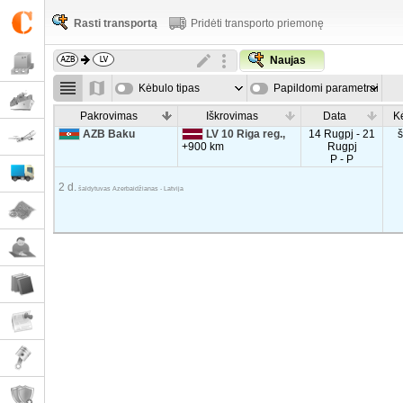
Rasti transportą
Pridėti transporto priemonę
Naujas
Kėbulo tipas
Papildomi parametrai
Pakrovimas
Iškrovimas
Data
K
AZB Baku
LV 10 Riga reg.,
14 Rugpj - 21
+900 km
Rugpj
P - P
2 d.
šaldytuvas Azerbaidžianas - Latvija