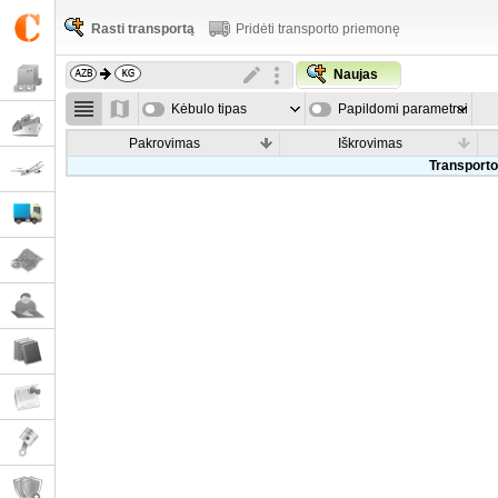
Rasti transportą
Pridėti transporto priemonę
Naujas
Kėbulo tipas
Papildomi parametrai
Pakrovimas
Iškrovimas
Transporto