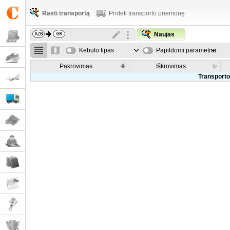
Rasti transportą
Pridėti transporto priemonę
Naujas
Kėbulo tipas
Papildomi parametrai
Pakrovimas
Iškrovimas
Transporto