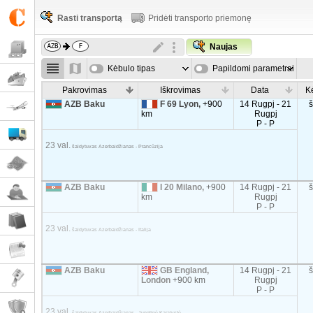
Rasti transportą
Pridėti transporto priemonę
Naujas
Kėbulo tipas
Papildomi parametrai
Pakrovimas
Iškrovimas
Data
K
AZB Baku
F 69 Lyon,
+900
14 Rugpj - 21
km
Rugpj
P - P
23 val.
šaldytuvas Azerbaidžianas - Prancūzija
AZB Baku
I 20 Milano,
+900
14 Rugpj - 21
km
Rugpj
P - P
23 val.
šaldytuvas Azerbaidžianas - Italija
AZB Baku
GB England,
14 Rugpj - 21
London
+900 km
Rugpj
P - P
23 val.
šaldytuvas Azerbaidžianas - Jungtinė Karalystė