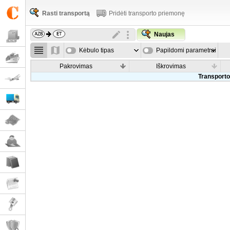
Rasti transportą
Pridėti transporto priemonę
Naujas
Kėbulo tipas
Papildomi parametrai
Pakrovimas
Iškrovimas
Transporto