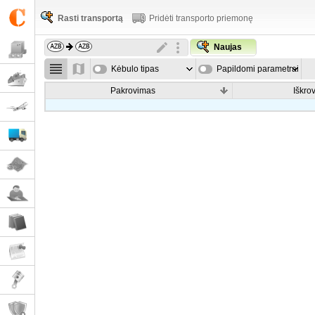
Rasti transportą
Pridėti transporto priemonę
Naujas
Kėbulo tipas
Papildomi parametrai
Pakrovimas
Iškro