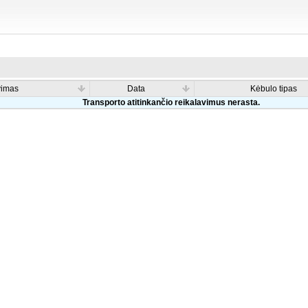
vimas
Data
Kėbulo tipas
Transporto atitinkančio reikalavimus nerasta.