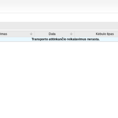
vimas
Data
Kėbulo tipas
Transporto atitinkančio reikalavimus nerasta.