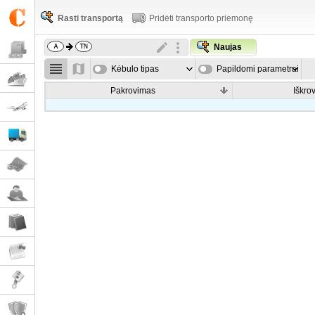
Rasti transportą
Pridėti transporto priemonę
Naujas
Kėbulo tipas
Papildomi parametrai
Pakrovimas
Iškro