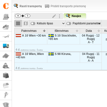
Rasti transportą
Pridėti transporto priemonę
Naujas
Kėbulo tipas
Papildomi parametrai
Pakrovimas
Iškrovimas
Data
K
A 10 Wien
+30 km
S 10 Stockholm,
04 Rugpj - 12
+85 km
Rugpj
A - T
4 d.
platformos Austrija - Švedija
A 10 Wien, Wien
S 98 Kiruna,
04 Rugpj - 11
+40 km
Rugpj
A - A
4 d.
platformos Austrija - Švedija