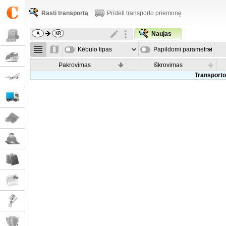
Rasti transportą
Pridėti transporto priemonę
Naujas
Kėbulo tipas
Papildomi parametrai
Pakrovimas
Iškrovimas
Transporto