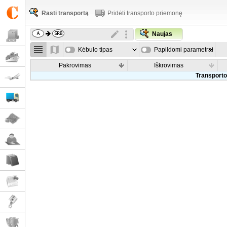
Rasti transportą
Pridėti transporto priemonę
Naujas
Kėbulo tipas
Papildomi parametrai
Pakrovimas
Iškrovimas
Transporto