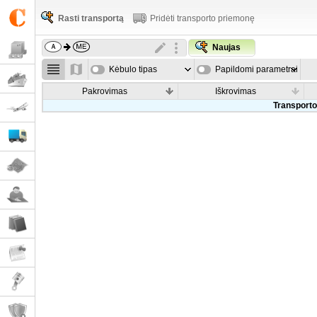
Rasti transportą
Pridėti transporto priemonę
Naujas
Kėbulo tipas
Papildomi parametrai
Pakrovimas
Iškrovimas
Transporto