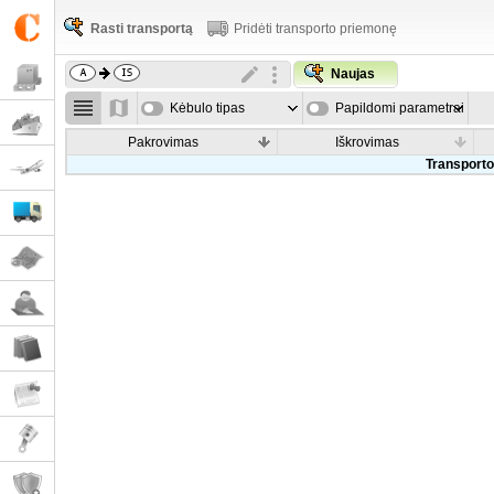
Rasti transportą
Pridėti transporto priemonę
Naujas
Kėbulo tipas
Papildomi parametrai
Pakrovimas
Iškrovimas
Transporto